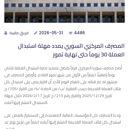
فريق ماسة
2026-05-31
4486
المصرف المركزي السوري يمدد مهلة استبدال
العملة 30 يوماً حتى نهاية تموز
أصدر مصرف سوريا المركزي قراراً يقضي بتمديد فترة استبدال العملة ثلاثين
يوماً إضافياً، اعتباراً من الأول من شهر تموز القادم. وأوضح المصرف في
منشور له عبر قناته على تلغرام اليوم الأحد أن القرار ينص على استبدال كل
فئات العملة القديمة حسب الفقرة /ب/ من المادة /4/ من القرار /705/ ح
تاريخ 2025/12/29 والقرار رقم 215/ ح تاريخ 2026/2/17 خلال مهلة
الاستبدال المشار إليها أعلاه.
ودعا المصرف كل المؤسسات المالية المعتمدة إلى الاستمرار بالعمل على
استبدال كل فئات العملة القديمة المشار إليها أعلاه اعتباراً من تاريخ يوم غد
الإثنين،