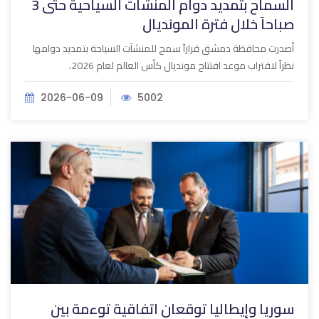
السماح بتمديد دوام المنشآت السياحية حتى 3
صباحاَ خلال فترة المونديال
أصدرت محافظة دمشق قراراَ سمح للمنشآت السياحة بتمديد دوامها
نظراً لاقتراب موعد افتتاح مونديال كأس العالم لعام 2026.
2026-06-09
5002
سوريا وإيطاليا توقعان اتفاقية توءمة بين