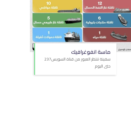
ماسة انفوغرافيك
237سفينة تنتظر العبور من قناة السويس
حتى اليوم