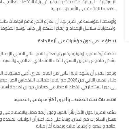
الإسرائيلية – الإيرانية لم تُحدث تحولاً جذرياً في بنية الاقتصاد العالم
الضغوط القائمة على الأسواق الدولية.
وأوضحت المؤسسة في تقرير لها، أن الصراع الأخير فاقم اتجاهات كانت ت
واضطرابات سلاسل الإمداد، وارتفاع التضخم، إلى جانب توسّع الحكومات في الإنفاق المالي لدعم اقتصاداتها.
تباطؤ عالمي دون مؤشرات على أزمة حادة
خفضت أوكسفورد إيكونوميكس توقعاتها لنمو الناتج المحلي الإجمالي الع
بشكل ملموس التوازن النسبي للأداء الاقتصادي العالمي، ولا سيما استمرار هيمنة الاقتصاد الأمريكي.
ويرجّح التقرير أن يشهد الربع الثاني من العام الجاري أدنى مستويات 
خلال النصف الثاني من 2026، مع بقاء احتمالات الا
إلى دور الاستثمار في الذكاء الاصطناعي كعامل موازن لصدمة أسعار الطاقة.
اقتصادات تحت الضغط… وأخرى أكثر قدرة على الصمود
صنّف التقرير الدول الأكثر تأثراً بالحرب وفق أربعة معايير:الاعتماد على 
هيكل الصادرات مع الصين. وبناءً على ذلك، اعتبر أن الولايات المتحدة 
طاقة واسعة، وأوضاعاً مالية ونقدية أكثر متانة.