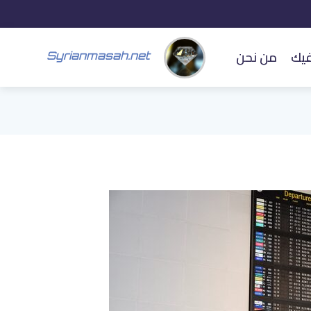
فيك
من نحن
Syrianmasah.net