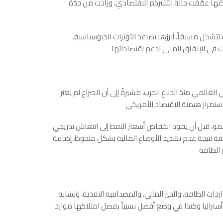
ي، لكنها عمّقت حالة التشرذم الاقتصادي، وزادت من حدّة
تشكل مسبقاً، أبرزها تصاعد التوترات الجيوسياسية،
المي منذ اندلاع الحرب، مشيرةً إلى أن الصراع لم يغيّر
النمو، قبل أن يقود انخفاض أسعار النفط إلى انتعاش تدريجي
نكماش الكبير ضعيفة نتيجة عدم تشديد الأوضاع المالية بشكل ملحوظ، إضافة
واردات الطاقة، والحيز المالي، والمصداقية النقدية، وتشابه
وأستراليا وكندا في وضع أفضل نسبياً بفضل امتلاكها موارد