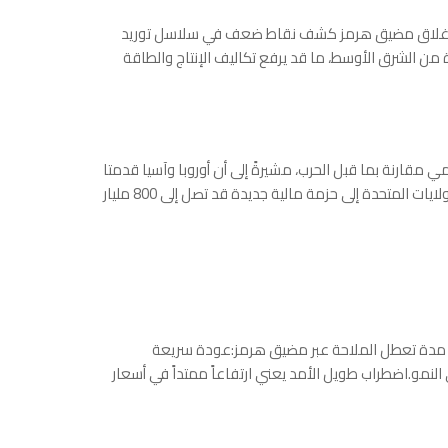
إلا أن إغلاق مضيق هرمز كشف نقاط ضعف في سلاسل توريد
ن الشرق الأوسط، ما قد يرفع تكاليف الإنتاج والطاقة
مقارنة بما قبل الحرب، مشيرةً إلى أن أوروبا وآسيا قدمتا
دعماً عبر خفض ضرائب الوقود وتقديم إعانات مباشرة، فيما قد تلجأ الولايات المتحدة إلى حزمة مالية جديدة قد تصل إلى 800 مليار
ى مدة تعطل الملاحة عبر مضيق هرمز:عودة سريعة
لنمو.اضطراب طويل الأمد يعني ارتفاعاً ممتداً في أسعار