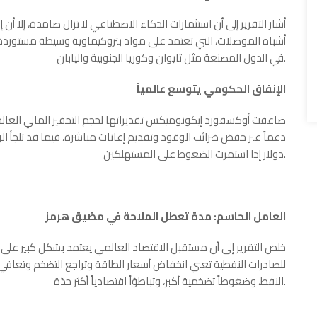
أشار التقرير إلى أن استثمارات الذكاء الاصطناعي لا تزال صامدة، 
أشباه الموصلات، التي تعتمد على مواد بتروكيماوية وسيطة مستوردة م
في الدول المصنعة مثل تايوان وكوريا الجنوبية واليابان.
الإنفاق الحكومي يتوسع عالمياً
ضاعفت أوكسفورد إيكونوميكس تقديراتها لحجم التحفيز المالي العالمي 
دولار إذا استمرت الضغوط على المستهلكين.
العامل الحاسم: مدة تعطل الملاحة في مضيق هرمز
خلص التقرير إلى أن مستقبل الاقتصاد العالمي يعتمد بشكل كبير عل
للصادرات النفطية تعني انخفاض أسعار الطاقة وتراجع التضخم وتعافي ا
النفط، وضغوطاً تضخمية أكبر، وتباطؤاً اقتصادياً أكثر حدّة.