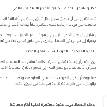
مضيق هرمز… نقطة الاختناق الأخطر للاقتصاد العالمي
شدد التقرير على أن مضيق هرمز يمثل “عنق زجاجة حيوياً للطاقة العال
مرتفعة حتى في حال إعادة فتحه بالكامل، نظراً لإدراك الأسواق هشاشة الممر وإمكانية تعطّله في أي وقت.
وأشار إلى أن تجنّب المضيق ليس خياراً سهلاً لسفن الحاويات، إذ يتطل
وصولاً إلى موانئ في المحيط الهندي، وهي طرق تعاني أصلاً من قيود في السعة.
التجارة العالمية… الحرب ليست العامل الوحيد
يرى التقرير أن إعادة تشكيل التجارة العالمية ستقودها السياسات الصن
رغم أن الأزمة قد تدفع بعض الدول إلى تسريع توطين الصناعات الاستراتيجية، مثل المعادن الحرجة، ومكوّنات الرقائق الإلكترونية.
كما توقع أن تكون التحولات الدائمة في التجارة محدودة، باستثناء ق
والإمارات على ضخ طاقة إنتاجية تعويضية في سوق النفط.
الذكاء الاصطناعي… طفرة مستمرة لكنها أكثر هشاشة