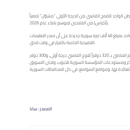
 طن الواحد للقمح القاسي من الدرجة الأولى “مشوّل” (معبأ
بأكياس) من الفلاحين لموسم شراء عام 2026.
ووفق القرار الذي تلقت سانا نسخة منه، تم تحديد سعر شراء الطن الواحد بمبلغ 46 ألف ليرة سورية جديدة على أن تصدر التعليمات
التنفيذية الخاصة بالقرار في وقت لاحق.
وكانت الوزارة حددت أسعار شراء الطن الواحد من مادة القمح للعام الماضي بـ 320 دولاراً للنوع القاسي درجة أولى، و300 دولار
راكز ومستودعات المؤسسة السورية للحبوب، ولجان التسويق
المصدر : سانا