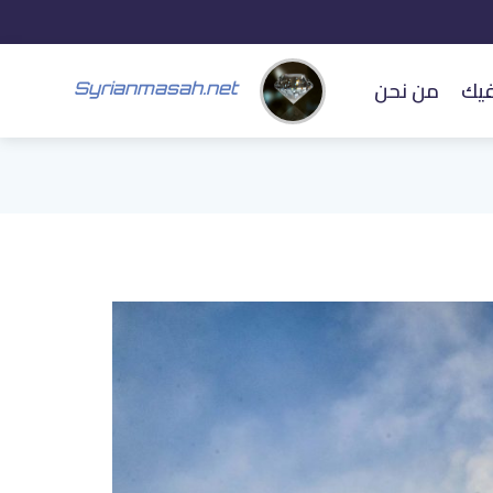
فيك
من نحن
Syrianmasah.net