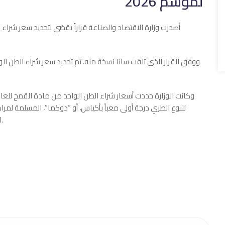
لموسم 2026
أصدرت وزارة الاقتصاد والصناعة قراراً يقضي بتحديد سعر شراء
للنوع الطري درجة أولى معبأ بأكياس، أو “دوكما”، المسلمة لم
العائدة لها، ومواقع الصوامع، في كل المحافظات السورية.