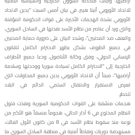
أراضيها. وقالت متحدثة الشؤون الخارجية والسياسة الأمنية
للاتحاد الأوروبي أنيتا هيبر، في بيان أمس السبت: "يدين الاتحاد
الأوروبي بشدة الهجمات الأخيرة على قوات الحكومة المؤقتة
والتي ورد أن عناصر من نظام الأسد نفذتها في الساحل السوري،
والعنف ضد المدنيين"، وشدد البيان على ضرورة حماية المدنيين
في جميع الظروف بشكل يظهر الاحترام الكامل للقانون
الإنساني الدولي، وفق وكالة الأناضول. ودعا جميع الأطراف
الخارجية إلى "الاحترام الكامل لسيادة سوريا ووحدتها وسلامة
أراضيها"، مبيناً أن الاتحاد الأوروبي يدين جميع المحاولات التي
تعرض الاستقرار والانتقال السلمي الدائم في البلاد
لل
هجمات منسّقة على القوات الحكومية السورية ونفذت فلول
النظام المخلوع في 6 آذار الحالي، هجوماً منسقاً هو الأكبر من
نوعه منذ سقوط نظام الأسد في 8 من كانون الأول الفائت،
مستهدفة دوريات ونقاطاً أمنية في منطقة الساحل السوري ما