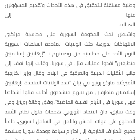
وطنية مستقلة للتحقيق في هذه الأحداث وتقديم المسؤولين
عنها إلى
الع
واشنطن تحث الحكومة السورية على محاسبة مرتكبي
الانتهاكات بدورها، حثت الولايات المتحدة السلطات السورية
اليوم الأحد على محاسبة من وصفتهم بـ "إرهابيين إسلاميين
متطرفين" نفذوا عمليات قتل في سوريا، وقالت إنها تقف إلى
جانب الأقليات الدينية والعرقية في البلاد. وقال وزير الخارجية
الأميركية ماركو روبيو في بيان "تندد الولايات المتحدة بإرهابيين
إسلاميين متطرفين من بينهم متشددون أجانب قتلوا أشخاصا
غربي سوريا في الأيام القليلة الماضية". وفق وكالة رويترز. وفي
وقت سابق، دان الاتحاد الأوروبي هجمات فلول نظام الأسد
المخلوع على قوات الجيش والأمن في الساحل السوري، داعياً
جميع الأطراف الخارجية إلى احترام سيادة ووحدة سوريا وسلامة