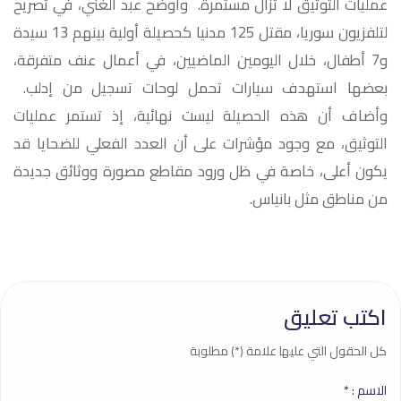
عمليات التوثيق لا تزال مستمرة. وأوضح عبد الغني، في تصريح
لتلفزيون سوريا، مقتل 125 مدنيا كحصيلة أولية بينهم 13 سيدة
و7 أطفال، خلال اليومين الماضيين، في أعمال عنف متفرقة،
بعضها استهدف سيارات تحمل لوحات تسجيل من إدلب.
وأضاف أن هذه الحصيلة ليست نهائية، إذ تستمر عمليات
التوثيق، مع وجود مؤشرات على أن العدد الفعلي للضحايا قد
يكون أعلى، خاصة في ظل ورود مقاطع مصورة ووثائق جديدة
من مناطق مثل بانياس.
اكتب تعليق
كل الحقول التي عليها علامة (*) مطلوبة
الاسم :
*