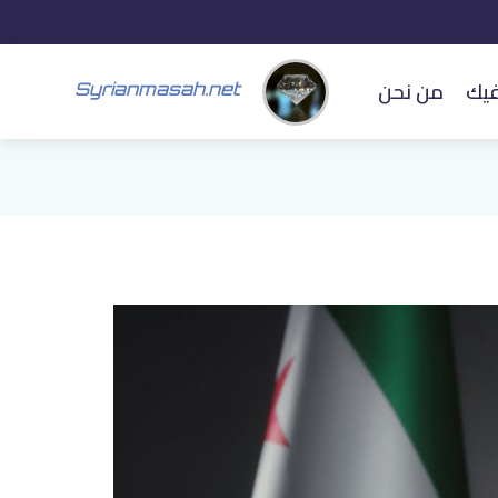
فيك
من نحن
Syrianmasah.net