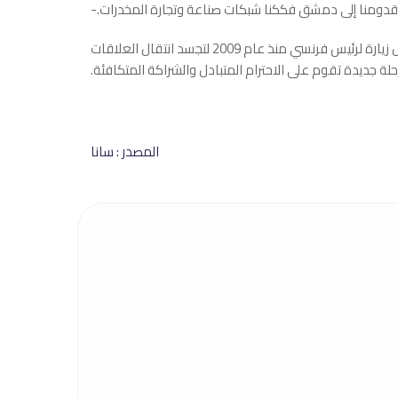
ذ قدومنا إلى دمشق فككنا شبكات صناعة ‏وتجارة المخدرات.‏
وكان الرئيس ماكرون وصل مساء اليوم الإثنين إلى سوريا في أول زيارة لرئيس فرنسي منذ عام 2009 لتجسد انتقال العلاقات
لة ‌‏جديدة تقوم على الاحترام المتبادل والشراكة المتكافئة.‏
المصدر : سانا