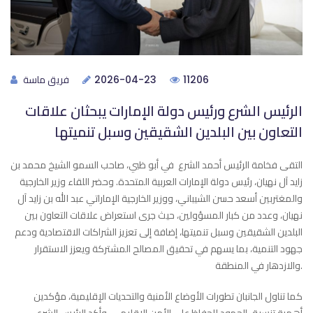
فريق ماسة
2026-04-23
11206
الرئيس الشرع ورئيس دولة الإمارات يبحثان علاقات
التعاون بين البلدين الشقيقين وسبل تنميتها
التقى فخامة الرئيس أحمد الشرع في أبو ظبي، صاحب السمو الشيخ محمد بن
زايد آل نهيان، رئيس دولة الإمارات العربية المتحدة. وحضر اللقاء وزير الخارجية
والمغتربين أسعد حسن الشيباني، ووزير الخارجية الإماراتي عبد الله بن زايد آل
نهيان، وعدد من كبار المسؤولين، حيث جرى استعراض علاقات التعاون بين
البلدين الشقيقين وسبل تنميتها، إضافة إلى تعزيز الشراكات الاقتصادية ودعم
جهود التنمية، بما يسهم في تحقيق المصالح المشتركة ويعزز الاستقرار
والازدهار في المنطقة.
كما تناول الجانبان تطورات الأوضاع الأمنية والتحديات الإقليمية، مؤكدين
أهمية تنسيق الجهود للحفاظ على الأمن الإقليمي. وأكد الرئيس الشرع