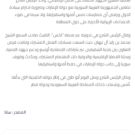
تضامن الجمهورية العربية السورية مع دولة الإمارات وضرورة احترام سيادة
الدول ورفض أي ممارسات تمس أمنها واستقرارها، ولا سيما في ضوء
الاعتداءات الإيرانية الأخيرة على دول المنطقة.
وقال الرئيس الشرع في تدوينة عبر منصة “اكس”: التقيتُ صاحب السمو الشيخ
محمد بن زايد آل نهيان، حيث اتسعت مساحات العمل المشترك وتنامت فرص
التعاون بين بلدينا الشقيقين عبر شراكات اقتصادية أوسع ودعم جهود التنمية،
وبحثنا القضايا الإقليمية والدولية ذات الاهتمام المشترك، وجدّدتُ وقوف
سوريا إلى جانب دولة الإمارات في حفظ أمنها واستقرارها
وكان الرئيس الشرع وصل اليوم أبو ظبي في إطار جولته الخليجية التي بدأها
أمس وشملت كذلك المملكة العربية السعودية ودولة قطر.
المصدر : سانا