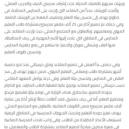
ورشٍات مجهزةٍ بالتقنيات الحديثة، تحت إشراف مدرسي الحرف والتدريب العملي،
وأنتجت الورشات عدداً من المقاعد التي وُزعت على المدارس المحتاجة، في
خطوةٍ تهدف إلى تحسين بيئة التعلم وتخفيف الضغط عن الورشات الخاصة.
وفي حماة، تم تصنيع أكثر من 25 ألف مقعدٍ مدرسيٍّ بمشاركة طلاب التعليم
المهني ومعلميهم، وبالتعاون مع المجتمع المحلي، حيث وُزعت المقاعد على
المدارس في المناطق التي عادت إليها الأسر المهجرة في ريف المحافظة،
منها الغاب وشمالي صوران والحمرا، ما ساهم في رفع جاهزية المدارس
وتحسين ظروف التعليم.
وفي حمص، بدأ العمل في تصنيع المقاعد وفق حرستاني منذ نحو خمسة
أشهر بمشاركة طلاب ومعلمي التعليم المهني، ضمن جهودٍ تهدف إلى سد
النقص في المدارس وتحسين بيئة التعلم. وفي درعا، يواصل المعهد الصناعي
حسب حرستاني تصنيع المقاعد بوتيرةٍ عالية لتغطية الطلب المتزايد، مع الالتزام
بجودة التصنيع، بما يحقق هدف الوزارة في توفير بيئةٍ تعليميةٍ مريحةٍ
ومحفزةٍ للتعلم. أما في ريف دمشق، فقد أطلقت خطةً لإنتاج أكثر من عشرة
آلاف مقعدٍ مدرسيٍّ ضمن الثانويات الصناعية، بالتعاون مع المجتمع المحلي،
بهدف تعزيز جودة التعليم وتحديث التجهيزات المدرسية في المناطق الريفية
لاستيعاب الأعداد المتزايدة من الطلاب. وفي إدلب، نفذت المدرسة الصناعية
في معرة مصرين مبادرةً لتصنيع المقاعد بمشاركة الطلاب والمعلمين، ما