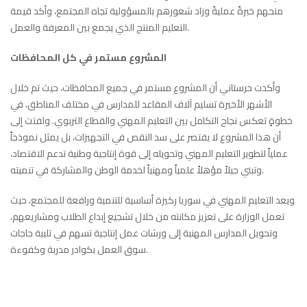
منحهم خبرةً عمليةً وزاد شعورهم بالمسؤولية تجاه المجتمع، وأكد قيمة
التعليم المنتج الذي يجمع بين المعرفة والعمل.
المشروع مستمر في كل المحافظات
وأكدت حرستاني أن المشروع مستمر في جميع المحافظات، حيث تم خلال
الأشهر الأخيرة تسليم آلاف المقاعد للمدارس في مختلف المناطق، في
خطوةٍ تعكس نجاح التكامل بين التعليم المهني والقطاع التربوي. ولفتت إلى
أن هذا المشروع لا يقتصر على سد النقص في التجهيزات، بل يمثل نموذجاً
عملياً لتطوير التعليم المهني وتحويله إلى قوة إنتاجية وطنية تدعم الاقتصاد،
وتبني جيلاً مؤهلاً علمياً ومهنياً لخدمة الوطن والمشاركة في تنميته.
ويعد التعليم المهني في سوريا ركيزة أساسية للتنمية ورافعة للمجتمع، حيث
تعمل الوزارة على تعزيز مكانته من خلال تشجيع إبداع الطلاب ومشاريعهم،
وتحويل المدارس المهنية إلى ورشات عمل إنتاجية تسهم في تلبية حاجات
سوق العمل بكوادر مدربة وكفوءة.