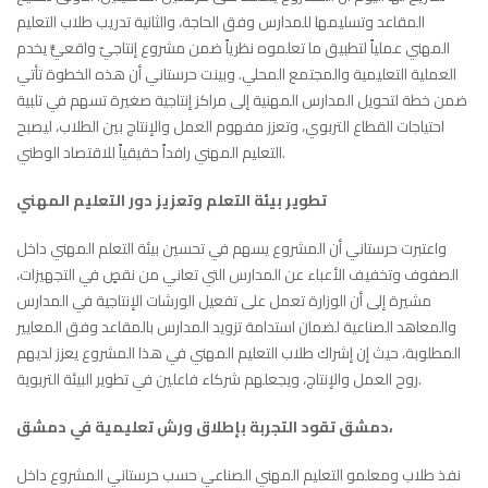
المقاعد وتسليمها للمدارس وفق الحاجة، والثانية تدريب طلاب التعليم
المهني عملياً لتطبيق ما تعلموه نظرياً ضمن مشروع إنتاجيّ واقعيٍّ يخدم
العملية التعليمية والمجتمع المحلي. وبينت حرستاني أن هذه الخطوة تأتي
ضمن خطة لتحويل المدارس المهنية إلى مراكز إنتاجية صغيرة تسهم في تلبية
احتياجات القطاع التربوي، وتعزز مفهوم العمل والإنتاج بين الطلاب، ليصبح
التعليم المهني رافداً حقيقياً للاقتصاد الوطني.
تطوير بيئة التعلم وتعزيز دور التعليم المهني
واعتبرت حرستاني أن المشروع يسهم في تحسين بيئة التعلم المهني داخل
الصفوف وتخفيف الأعباء عن المدارس التي تعاني من نقصٍ في التجهيزات،
مشيرة إلى أن الوزارة تعمل على تفعيل الورشات الإنتاجية في المدارس
والمعاهد الصناعية لضمان استدامة تزويد المدارس بالمقاعد وفق المعايير
المطلوبة، حيث إن إشراك طلاب التعليم المهني في هذا المشروع يعزز لديهم
روح العمل والإنتاج، ويجعلهم شركاء فاعلين في تطوير البيئة التربوية.
دمشق تقود التجربة بإطلاق ورش تعليمية في دمشق،
نفذ طلاب ومعلمو التعليم المهني الصناعي حسب حرستاني المشروع داخل