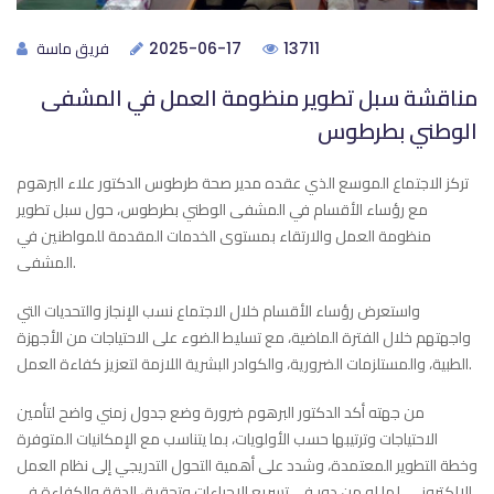
فريق ماسة
2025-06-17
13711
مناقشة سبل تطوير منظومة العمل في المشفى
الوطني بطرطوس
تركز الاجتماع الموسع الذي عقده مدير صحة طرطوس الدكتور علاء البرهوم
مع رؤساء الأقسام في المشفى الوطني بطرطوس، حول سبل تطوير
منظومة العمل والارتقاء بمستوى الخدمات المقدمة للمواطنين في
المشفى.
واستعرض رؤساء الأقسام خلال الاجتماع نسب الإنجاز والتحديات التي
واجهتهم خلال الفترة الماضية، مع تسليط الضوء على الاحتياجات من الأجهزة
الطبية، والمستلزمات الضرورية، والكوادر البشرية اللازمة لتعزيز كفاءة العمل.
من جهته أكد الدكتور البرهوم ضرورة وضع جدول زمني واضح لتأمين
الاحتياجات وترتيبها حسب الأولويات، بما يتناسب مع الإمكانيات المتوفرة
وخطة التطوير المعتمدة، وشدد على أهمية التحول التدريجي إلى نظام العمل
الإلكتروني، لما له من دور في تسريع الإجراءات وتحقيق الدقة والكفاءة في