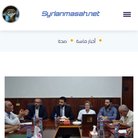
Syrianmasah.net
أخبار ماسة
صحة