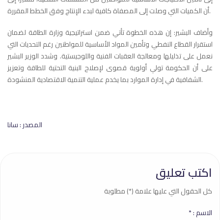
أن الكميات التي وصلت إلى المصفاة كافية لبدء الإنتاج وفق الخطط المقررة.
وأضاف البشير: إن هذه الخطوة تأتي ضمن استراتيجية وزارة الطاقة لضمان
استقرار القطاع النفطي وتأمين المواد الأساسية للمواطنين رغم التحديات التي
نعمل على تذليلها ومعالجة العقبات الفنية واللوجيستية. وشدد الوزير البشير
على أن الحكومة تولي أولوية قصوى لإصلاح البنية التحتية للطاقة وتعزيز
الشفافية في إدارة الموارد بما يخدم عملية التنمية الاقتصادية المنشودة.
المصدر : سانا
اكتب تعليق
كل الحقول التي عليها علامة (*) مطلوبة
الاسم :
*