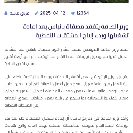
فريق ماسة
2025-04-12
12364
وزير الطاقة يتفقد مصفاة بانياس بعد إعادة
تشغيلها وبدء إنتاج المشتقات النفطية
تفقد وزير الطاقة المهندس محمد البشير اليوم مصفاة بانياس بعد استئناف
العمل فيها مع وصول توريدات النفط الخام بعد توقف دام نحو أربعة أشهر
بسبب نقص المادة.
وتجول الوزير البشير في بعض أقسام المصفاة ووحداتها الإنتاجية واطلع على
آلية العمل فيها واستمع إلى شرح حول أعمال الصيانة التي أجريت فيها خلال
فترة التوقف والتي شملت بعض معدات المصفاة لضمان استمرارية عملها
وتعزيز كفاءتها التشغيلية بما يسهم في تلبية بعض احتياجات السوق المحلية
من المنتجات النفطية.
وأكد وزير الطاقة في تصريح لـ سانا أن إعادة تشغيل المصفاة جاء بعد بدء
توريدات النفط الخام بموجب المناقصات المعلنة لهذه الغاية والتي هدفت
إلى تأمين الاحتياجات الأساسية للمواطنين من المشتقات النفطية، مشيراً إلى