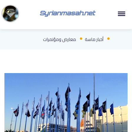
Syrianmasah.net
أخبار ماسة
معارض ومؤتمرات