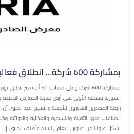
بمشاركة 600 شركة… انطلاق فعاليات (إكسبو سورية 2024) غداً
السورية بنسخته الأولى على أرض مدينة المعارض الجديدة 
رابطة المصدرين السوريين للألبسة والنسيج رغيد الحلبي أ
الصناعات منها الثقيلة والنسيجية والغذائية والدوائية و
يشكل عنوانا من عناوين التعافي للبلاد. وأضاف الحلبي: إ