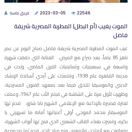
فريق ماسة
2023-03-05
22546
الموت يغيب (أم البطل) المطربة المصرية شريفة
فاضل
غيب الموت المطربة المصرية شريفة فاضل صباح اليوم عن عمر
ناهز 85 عاماً، بعد صراع مع المرض. الفنانة التي حققت شهرة
واسعة في سبعينيات وثمانينيات القرن الماضي، ولدت في
مدينة القاهرة عام 1938، وتتلمذت على أيدي أساتذة الإنشاد
الديني والموسيقا لتلحق فيما بعد بمعهد الفنون المسرحية،
وظهرت لأول مرة على الشاشة في فيلم الأب عام 1947، وعملت
لفترة قصيرة بالإذاعة مع الإعلامي الشهير بابا شارو. قدم لها
الموسيقار محمد الموجي أولى أغنياتها أمانة ما تسهرني يا
بكره، وتميزت بغناء القالب الشعبي الذي فتح لها أبواب الشهرة،
وتعاونت مع الملحن والمغني منير مراد الذي قدم لها مجموعة