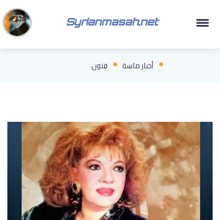
Syrianmasah.net
أخبار ماسة
فنون