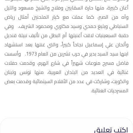
أغان كبيرة، منها حارة السقايين وفلاح والشيخ مسعود والليل
وآه من الصبر، كما عملت مع كبار الملحنين أمثال رياض
السنباطي وبليغ حمدي وسيد مكاوي ومحمود الشريف. وفي
حقبة السبعينيات لاقت أغنيتها أم البطل من تأليف نبيلة قنديل
وألحان علي إسماعيل نجاحاً كبيراً، والتي غنتها بعد استشهاد
ابنها سيد السيد بدير في حرب تشرين من العام 1973. وأسست
فاضل مسرح منوعات شهيراً في شارع الهرم، وقدمت حفلات
غنائية في العديد من البلدان العربية، منها تونس ولبنان
والكويت، وشاركت في عدد من الأفلام السينمائية وقدمت بعض
المسرحيات الغنائية.
اكتب تعليق