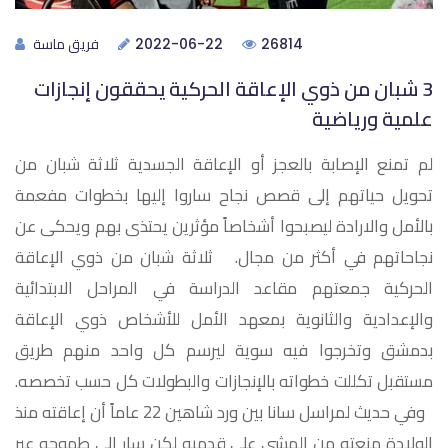
فريق ماسة
2022-06-22
26814
3 شبان من ذوي الإعاقة الحركية يحققون إنجازات
علمية ورياضية
لم تمنع الإصابة بالعجز أو الإعاقة الجسدية ثلاثة شبان من
تحويل حياتهم إلى قصص نجاح ساروا إليها بخطوات مفعمة
بالأمل والارادة ليصبحوا أشخاصاً مؤثرين يحتذى بهم ويحكى عن
نجاحاتهم في أكثر من مجال. ثلاثة شبان من ذوي الإعاقة
الحركية جمعتهم مقاعد الدراسة في المراحل الابتدائية
والإعدادية والثانوية بمعهد الأمل للأشخاص ذوي الإعاقة
بدمشق وتخرجوا فيه سوية ليرسم كل واحد منهم طريق
مستقبل تكللت خطواته بالإنجازات والبطولات كل حسب تخصصه.
وفي حديث لمراسل سانا بين ورد شاهين 22 عاماً أن إعاقته منذ
الولادة منعته من المشي على قدميه لكن سار إلى طموحه عبر