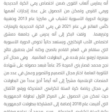
أنه يمارس ألعاب القوى ضمن اختصاص رمي الكرة الحديدية
ورمي القرص وتمكن من الحصول على عدة إنجازات أهمها
برونزية الدورة الآسيوية للشباب في ماليزيا عام 2013 وذهبية
كأس العالم في عام 2021 في رمي الكرة الحديدية بالإمارات
وغيرهما. ولفت البكر إلى أنه يدرس في جامعة دمشق
اختصاص الأدب الإنكليزي ويستعد حالياً لخوض الدورة الآسيوية
التي ستقام في العام القادم بالصين وكله أمل بتحقيق نتائج
متميزة ليرفع علم بلاده في البطولات العالمية. وفي مجال آخر
نجح محمد قصار بني المرجة 25 عاماً فبعد حصوله على شهادة
الثانوية العامة اختار مجال التصميم والتصوير وعمل في عدد من
المنصات الإعلامية مشيراً إلى أنه أيضاً أحرز عدداً من البطولات
في مجال رياضة كرة السلة للكراسي المتحركة ورفع الأثقال
حيث تمكن من الحصول على المركز الأول لبطولة الجمهورية
التي أقيمت عام 2018 إضافة إلى المشاركة ببطولات الجمهورية
بكرة السلة للكراسي المتحركة. ويرى محمد أن نجاحه ورفاقه