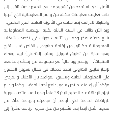
الأمل الذي استمده من تشجيع مدرسي المعهد حيث تلقى إلى
جانب تعليمه معلومات مكنته من برامج المعلوماتية التي أحبها
واختارها للدراسة بعد نجاحه في الثانوية العامة الفرع العلمي.
ورد الآن طالب في السنة الثالثة بكلية الهندسة المعلوماتية
يتابع حديثه بفخر وحماس: “اتبعت دورات في تخصص شبكات
المعلوماتية مكنتني من إقامة مشروعي الخاص قبل التخرج
وهو عبارة عن تطبيق (موبايل ومتجر إلكتروني) لبيع وشراء
المنتجات”. ويحضر ورد حالياً مع مجموعة من زملائه بالجامعة
لإنجاز تطبيق الكتروني يقدم خدمات في مجال تسهيل الحصول
على المعلومات الطبية وتنسيق المواعيد بين الأطباء والمرضى
مؤكداً أن إعاقته لم تكن سوى دافع أكبر للتفوق. وكما ورد لم
تهزم الإعاقة عبد الحكيم البكر 28 عاماً وهو لاعب منتخب سورية
للرياضات الخاصة الذي أوضح أن موهبته بالرياضة بدأت من
معهد الأمل أيضاً بعد تشجيع من قبل مدرب الرياضة مشيراً إلى