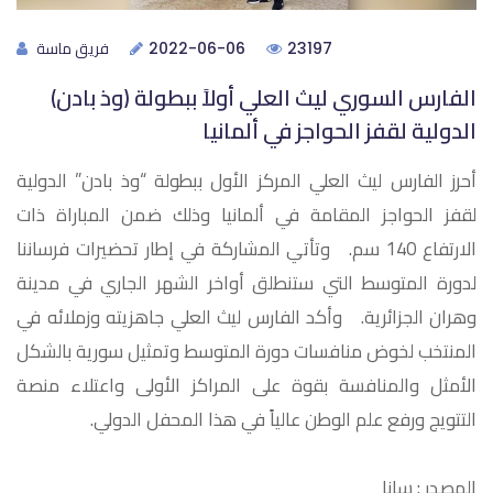
فريق ماسة
2022-06-06
23197
الفارس السوري ليث العلي أولاً ببطولة (وذ بادن)
الدولية لقفز الحواجز في ألمانيا
أحرز الفارس ليث العلي المركز الأول ببطولة “وذ بادن” الدولية
لقفز الحواجز المقامة في ألمانيا وذلك ضمن المباراة ذات
الارتفاع 140 سم. وتأتي المشاركة في إطار تحضيرات فرساننا
لدورة المتوسط التي ستنطلق أواخر الشهر الجاري في مدينة
وهران الجزائرية. وأكد الفارس ليث العلي جاهزيته وزملائه في
المنتخب لخوض منافسات دورة المتوسط وتمثيل سورية بالشكل
الأمثل والمنافسة بقوة على المراكز الأولى واعتلاء منصة
التتويج ورفع علم الوطن عالياً في هذا المحفل الدولي.
المصدر : سانا