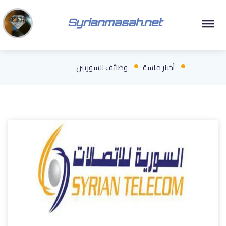
Syrianmasah.net
أخبار ماسة
وظائف للسوريين