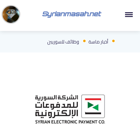
Syrianmasah.net
أخبار ماسة
وظائف للسوريين