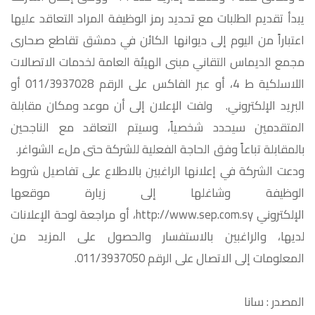
يبدأ تقديم الطلبات مع تحديد رمز الوظيفة المراد التعاقد عليها
اعتباراً من اليوم إلى ديوانها الكائن في دمشق تقاطع صحارى
مجمع الديماس التقاني مبنى الهيئة العامة لخدمات الاتصالات
اللاسلكية ط 4، أو عبر الفاكس على الرقم 011/3937028 أو
البريد الإلكتروني. ولفت الإعلان إلى أن موعد ومكان مقابلة
المتقدمين سيحدد شخصياً، وسيتم التعاقد مع الناجحين
بالمقابلة تباعاً وفق الحاجة الفعلية للشركة حتى ملء الشواغر.
ودعت الشركة في إعلانها الراغبين بالاطلاع على تفاصيل شروط
الوظيفة وشاغلها إلى زيارة موقعها
الإلكتروني http://www.sep.com.sy، أو مراجعة لوحة الإعلانات
لديها، والراغبين بالاستفسار والحصول على المزيد من
المعلومات إلى الاتصال على الرقم 011/3937050.
المصدر : سانا