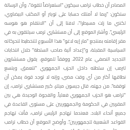
المصادر أن خطاب ترامب سيكون "استعراضاً للقوة"، وأن الرسالة
ستكون: "ربما لا أمتلك حسابا على تويتر أو المكتب البيضاوي،
لكنني ما زلت مسيطرا"، لافتا إلى أن "الانتقام هو هوسه
الرئيسي". وأشار الموقع إلى أن مستشاري ترمب سيلتقون به في
مقر إقامته بمنتجع "مار إيه لاغو" هذا الأسبوع للتخطيط لتحركاته
السياسية المقبلة، و"إعداد آلية صاحب السلطة" خلال انتخابات
التجديد النصفي عام 2022. ووفقاً للموقع، يقول مستشارون
لترمب إن سلطته داخل الحزب الجمهوري "تتعمق، ويتسع
نطاقها أكثر من أي وقت مضى، وإنه لا توجد قوة يمكن أن
توقفه". من جهته، قال جيسون ميللر، كبير مستشاري ترامب، إن
"ترامب هو الحزب الجمهوري فعلياً. والفجوة الوحيدة هي بين
المقربين في الحكومة والجمهوريين على مستوى القاعدة في
جميع أنحاء البلاد. فعندما تهاجم الرئيس ترامب، فأنت تهاجم
القواعد الشعبية للجمهوريين". وأوضح الموقع أن خطاب ترامب