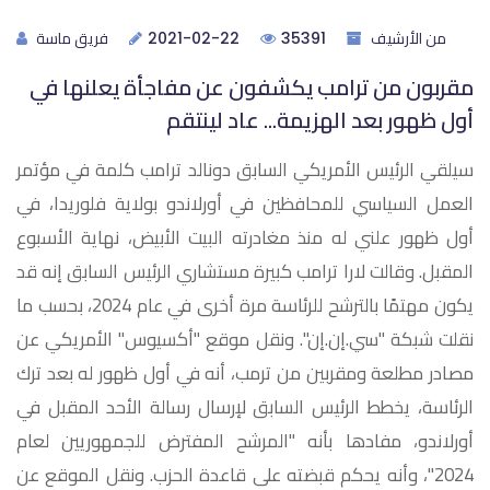
من الأرشيف
فريق ماسة
2021-02-22
35391
مقربون من ترامب يكشفون عن مفاجأة يعلنها في
أول ظهور بعد الهزيمة... عاد لينتقم
سيلقي الرئيس الأمريكي السابق دونالد ترامب كلمة في مؤتمر
العمل السياسي للمحافظين في أورلاندو بولاية فلوريدا، في
أول ظهور علني له منذ مغادرته البيت الأبيض، نهاية الأسبوع
المقبل. وقالت لارا ترامب كبيرة مستشاري الرئيس السابق إنه قد
يكون مهتمًا بالترشح للرئاسة مرة أخرى في عام 2024، بحسب ما
نقلت شبكة "سي.إن.إن". ونقل موقع "أكسيوس" الأمريكي عن
مصادر مطلعة ومقربين من ترمب، أنه في أول ظهور له بعد ترك
الرئاسة، يخطط الرئيس السابق لإرسال رسالة الأحد المقبل في
أورلاندو، مفادها بأنه "المرشح المفترض للجمهوريين لعام
2024"، وأنه يحكم قبضته على قاعدة الحزب. ونقل الموقع عن