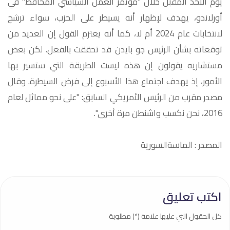
يوم الأحد المقبل خلال "مؤتمر العمل السياسي المحافظ" في
أورلاندو، يهدف لإظهار أنه يسيطر على الحزب، سواء ترشح
لانتخابات عام 2024 أم لا، كما أنه يعتزم القول إن العديد من
توقعاته بشأن الرئيس جو بايدن قد تحققت بالفعل. لكن بعض
مستشاريه يقولون إن هذه ليست الطريقة التي ستسير بها
الأمور، إذ يهدف اجتماع هذا الأسبوع إلى فرض السيطرة. وقال
مصدر مقرب من الرئيس الأمريكي السابق: "على نحو مماثل لعام
2016، نحن نكسب واشنطن مرة أخرى".
المصدر : الماسةالسورية
اكتب تعليق
كل الحقول التي عليها علامة (*) مطلوبة