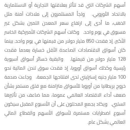
أسهم الشركات التي قد تتأثر بعلاقتها التجارية أو الاستثمارية
بالاتحاد الأوروبي. ولجأ المستثمرون إلى ملاذات آمنة مثل
الذهب، ما أدى إلى ارتفاع سعر المعدن الثمين بشكل غير
مسبوق في يوم واحد. وكانت أسهم الشركات الأميركية الخاسر
الأكبر، إذ فقدت 850 مليار دولار من قيمتها في يوم واحد. بينما
كان أسواق الاقتصادات الصاعدة الأقل خسارة بعدما فقدت
128 مليار دولار من قيمتها. والبقية خسائر أسواق آسيوية
رئيسية وكذلك أسواق أوروبا، إذ فقدت سوق لندن المالية نحو
100 مليار جنيه إسترليني لدى افتتاحها الجمعة. وجاءت صدمة
خروج بريطانيا من أوروبا للأسواق متزامنة مع قلق مستمر بشأن
ضعف أداء الاقتصاد العالمي عموما، مما ضاعف من تأثيرها
السلبي. ويكاد يجمع المحللون على أن الأسبوع المقبل سيكون
أسبوع اضطرابات مستمرة لأسواق الأسهم والقطاع المالي
العالمي بشكل عام.