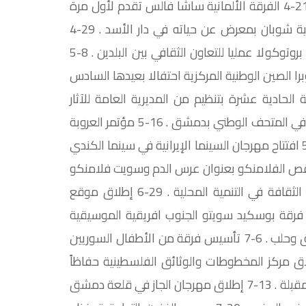
نادر عباسي على مسرح الأوبرا بدار الأسد للثقافة والفنون. 21-4 الفرقة الألمانية ساشا فالس تقدم لأول مرة
في سورية عرضا بعنوان أرض الثنائي. 21-4 انطلاق احتفالية شوبان بمعرض عن حياته في دار الأسد . 29-4
سورية وبيلاروسيا توقعان في العاصمة البيلاروسية مينسك بروتوكولا عمليا للتعاون الثقافي بين البلدين . 8-5
را الصين الوطنية المركزية احتفالا بعيدها السادس
ية الحادية عشرة بتنظيم من المديرية العامة للآثار
والمتاحف والكوليج دو فرانس وجامعة السوربون الفرنسية في المتحف الوطني بدمشق . 16-5 مؤتمر العروبة
والمستقبل يبحث واقع العروبة واستشراف مستقبلها. 21-5 افتتاح مهرجان السينما الإيرانية في سينما الكندي
اً لرقص الفلامنكو بعنوان عرس الدم وسويت فلامنكو
على خشبة دار الأوبرا السورية . 26-6 إقامة ملتقى إدراج الثقافة في التنمية المحلية . 29-6 إطلاق موقع
لكتروني توثيقي للمخطوطات والوثائق الفلسطينية. 1- 7 فرقة بوسكيد سويتو الجنوب افريقية الموسيقية
للآلات الوترية تحيي عروضها الموسيقية في كل من دمشق وحلب . 6-7 تأسيس فرقة من الأطفال السوريين
يين والعراقيين لإحياء التراث الشعبي . 7-7 إطلاق مركز المخطوطات والوثائق الفلسطينية حفاظاً
على ذاكرة الأمة والقضية الفلسطينية في أذهان الأجيال المقبلة . 13-7 إطلاق مهرجان الجاز في قلعة دمشق