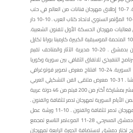
ندوة حول واقع الفن التشكيلي العربي وآفاقه المستقبلية. 7-10 إطلاق مهرجان فنانات من العالم في حلب
الذي يهدف لوضع سورية على الخريطة الثقافية العالمية. 7-10 المؤتمر السنوي لاتحاد كتاب العرب . 10-10 دار
تقى البزق الأول في سورية. 12-10 انطلاق فعاليات مهرجان الحسكة الأول للفنون الشعبية.
15-10 انطلاق مهرجان درعا الأول للموسيقا والتراث . 17- 10 الملحمة الموسيقية الكبيرة كارمينا بورانا لكارل
أورف وذلك على مسرح الأوبرا بدار الأسد للثقافة والفنون بدمشق . 20-10 مديرية الآثار والمتاحف تقيم
لدولي حول مملكة ماري . 27-10 توقيع البرنامج التنفيذي للاتفاق الثقافي بين سورية وكوريا
الديمقراطية . 27-10 تكريم الفنان وديع الصافي بدار الأوبرا السورية. 24-10 افتتاح معرض تصوير فوتوغرافي
بعنوان أهداف التنمية الألفية في سورية في خان أسعد باشا . 31-10 معرض ملتقى الفن التشكيلي العربي
المعاصر . 7-11 انطلاق مهرجان دمشق السينمائي الثامن عشر بمشاركة أكثر من 200 فيلم من 46 دولة عربية
دولي ضمن الأيام السورية لمهرجان تدمر للثقافة والفنون .
13-11 إطلاق جائزة تترابليون تدمر للدراما والإعلان ضمن مهرجان تدمر للثقافة والفنون . 10-11 ورشة عمل
لتصميم مشروع تعديل قانون الآثار. 27-11 افتتاح مهرجان دمشق المسرحي 28-11 الموءتمر التاسع لمجمع
 4-12 الهيئة العربية للمسرح تختار دمشق لاستضافة الدورة الرابعة لمهرجان