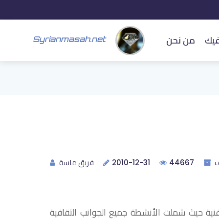
فيك
من نحن
Syrianmasah.net
ف
فريق ماسة
2010-12-31
44667
قافية متنوعة وغنية حيث شملت الأنشطة جميع الجوانب الثقافية