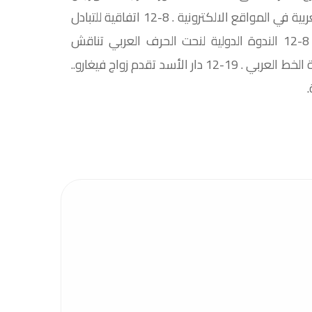
المسرح العربي 2012 . 6-12 ورشة عمل اشكاليات اللغة العربية في المواقع الالكترونية . 8-12 اتفاقية للتبادل
الثقافي بين اتحاد الكتاب العرب واتحاد الكتاب الصينيين . 8-12 الندوة الدولية لنحت الحرف العربي تناقش
المعاني التشكيلية والقيم الجمالية والدلالية والفنية لمنحوتة الخط العربي . 19-12 دار الأسد تقدم زواج فيغارو..