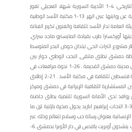
وفيما يلي أبرز هذه الأنشطة والأحداث حسب تسلسلها التاريخي: 4-1 الأديبة السورية شهلا العجيلي تفوز
بجائزة الدولة الأردنية في الآداب للعام 2009 في مجال الرواية عن روايتها عين الهر. 13-1 مكتبة الأسد الوطنية
20 كتاب هدية من سفارة الهند بدمشق. 16-1 الهيئة العامة لدار الأسد للثقافة والفنون تكرم الفنانة
يتها أوركسترا طرب بقيادة المايسترو ماجد سراي.
ار مشروع التراث الحي لبلدان حوض البحر المتوسط
 وزارة الثقافة قبل ثلاث سنوات. 20-1 محافظة دمشق تطلق ملتقى النحت الوطني حوار بين
جيلين بالتعاون مع مؤسسة الفنان مصطفى علي على ارض مدينة دمشق القديمة . 26-1 ندوة مرافعات في
حصار غزة ومقاومتها نظمها اتحاد الكتاب العرب ومؤسسة فلسطين للثقافة في مكتبة الأسد . 21-2 إطلاق
بين المستشارية الثقافية الإيرانية في دمشق ومركز
ة للأطفال واليافعين في إيران . 1-3 مشروع روافد لدى الأمانة السورية للتنمية يطلق حاضنة
المشاريع الثقافية في دورتها التجريبية لعام 2010 و2011 . 3-3 النحات إبراهيم ابازيد يحول صخرة بازلتية تزن ما
ضارة الإنسانية بعنوان رسالة حب وسلام للعالم وذلك عبر
أدواته البسيطة المؤلفة من مطرقة وأزميل. 5-3 فنانون عرب ينشدون أوبريت ياقدس في دار الأوبرا بدمشق. 6-