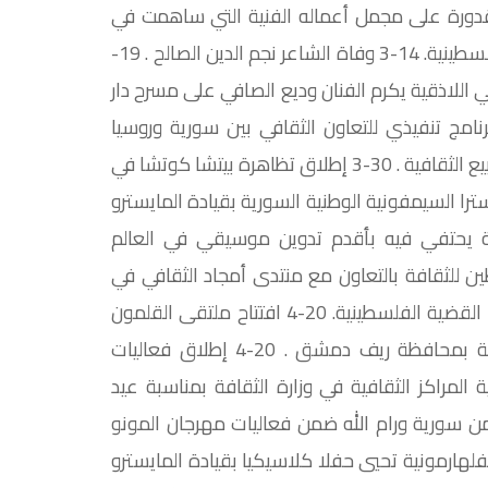
ب قدورة على مجمل أعماله الفنية التي ساهمت في
خدمة القضايا الوطنية والقومية وفي مقدمتها القضية الفلسطينية. 14-3 وفاة الشاعر نجم الدين الصالح . 19-
ان أغافي الثقافي في اللاذقية يكرم الفنان وديع الصافي على مسرح دار
لثقافة توقع على برنامج تنفيذي للتعاون الثقافي بين سورية وروسيا
يتضمن تبادلا للخبرات الأكاديمية وإقامة المهرجانات والأسابيع الثقافية . 30-3 إطلاق تظاهرة بيتشا كوتشا في
الأوركسترا السيمفونية الوطنية السورية بقيادة المايسترو
ية يحتفي فيه بأقدم تدوين موسيقي في العالم
السورية . 6-4 مؤسسة فلسطين للثقافة بالتعاون مع منتدى أمجاد الثقافي في
غزة تنظم الدورة الأولى لجائزة فلسطين للرواية التي تتناول القضية الفلسطينية. 20-4 افتتاح ملتقى القلمون
للإبداع الأدبي والفكري والفني الأول في مدينة القطيفة بمحافظة ريف دمشق . 20-4 إطلاق فعاليات
ة المراكز الثقافية في وزارة الثقافة بمناسبة عيد
ي كل من سورية ورام الله ضمن فعاليات مهرجان المونو
للاذقية. 20 -4 أوركسترا قطر الفلهارمونية تحيي حفلا كلاسيكيا بقيادة المايسترو