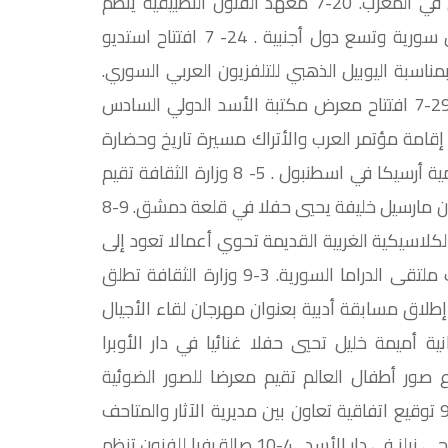
. 18-7 حنا مينة يفوز بجائزة منتدى أصيلة الثقافي الدولي في المغرب. 20-7 معهد الفنون التطبيقية ينظم
ملتقى النحت الدولي الواقعي بمشاركة عشرة فنانين من سورية وتسع دول أجنبية . 24- 7 افتتاح استديو
مناسبة اليوبيل الذهبي للتلفزيون العربي السوري.
27-7 مارسيل خليفة يحيي حفلا غنائيا في قلعة دمشق. 29-7 افتتاح معرض مكتبة الأسد الدولي السادس
العشرين للكتاب بمشاركة 389 دار نشر عربية وأجنبية. 2-8 إقامة مؤتمر العرب والأتراك مسيرة تاريخ وحضارة
بالتعاون مع مركز الأبحاث للتاريخ والفنون والثقافة الإسلامية أرسيكا في اسطنبول . 5- 8 وزارة الثقافة تقيم
الملتقى الثاني للتواصل الثقافي بين مشرق الأمة. 6-8 الفنان مارسيل خليفة يحيي حفلا في قلعة دمشق. 9-8
اسيكية الغربية القديمة تحوي أعمالا تعود إلى
بداية عام 1600 وحتى عام 1920 . 23-8 انطلاق فعاليات ملتقى الدراما السورية. 3-9 وزارة الثقافة تطلق
حملة الوطنية لجمع وتوثيق التراث الثقافي اللامادي. 5-9 إطلاق مسابقة أدبية بعنوان مهرجان لقاء الأجيال
لقصة القصيرة. 18-9 الفنانة اللبنانية أميمة خليل تحيي حفلا غنائيا في دار الأوبرا
 مشروع صور أطفال العالم تقيم معرضا للصور الضوئية
بإشراف المصور الصحفي الياباني هيروهيكوشوجي . 30-9 توقيع اتفاقية تعاون بين مديرية الآثار والمتاحف
وجامعة أودينا الإيطالية. 2-10 حفل موسيقي للعازف النرويجي نيلز في دار الأسد . 4-10 صالة رفيا للفنون تنظم