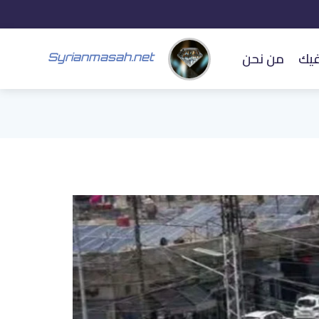
فيك
من نحن
Syrianmasah.net