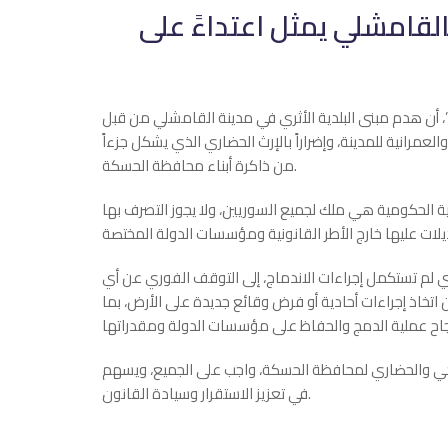
القامشلي يمثل اعتداءً على
فاق 29 كانون الثاني مع “قسد”، أن هدم مبنى البلدية الأثري في مدينة القامشلي من قبل
والعمرانية للمدينة، وإضراراً بالإرث الحضاري الذي يشكل جزءاً
من ذاكرة أبناء محافظة الحسكة.
نية الحكومية هي ملك لجميع السوريين، ولا يجوز التصرف بها
ي لم تستكمل إجراءات الاندماج، إلى التوقف الفوري عن أي
ن اتخاذ إجراءات أحادية أو فرض وقائع جديدة على الأرض، بما
ريخي والحضاري لمحافظة الحسكة، واجب على الجميع، ويسهم
في تعزيز الاستقرار وسيادة القانون.