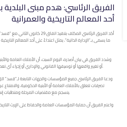
الفريق الرئاسي: هدم مبنى البلدية ب
أحد المعالم التاريخية والعمرانية
أكد الفريق الرئاسي المكلف بتنفيذ ات
ما يسمى بـ”الإدارة الذاتية”، يمثل اعتداءً على أحد المعالم التاريخية 
وشدد الفريق في بيان أصدره، اليوم السبت، أن الأملاك العامة والأب
أو تغيير واقعها أو توصيفها القانوني والإداري أو إجراء أي تعديلات عليها خارج الأطر القانونية ومؤسسات الدولة المختصة.
ودعا الفريق الرئاسي جميع المؤسسات والجهات التابعة لـ”قسد” الت
تصرفات تتعلق بالأملاك العامة أو الأبنية الحكومية، والامتناع ع
ينسجم مع مقتضيات المرحلة ومتطلبات إنجاح عملية الدمج والحفاظ على مؤسسات الدولة ومقدراتها.
واعتبر الفريق أن حماية المؤسسات العامة والحفاظ على الإرث التا