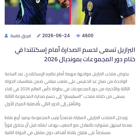
فريق ماسة
2026-06-24
4600
البرازيل تسعى لحسم الصدارة أمام إسكتلندا في
ختام دور المجموعات بمونديال 2026
يخوض منتخب البرازيل مواجهة مهمة أمام نظيره الإسكتلندي عند الساعة
الواحدة من صباح غد الخميس على ملعب ميامي ضمن منافسات الجولة
الثالثة والأخيرة من دور المجموعات في بطولة كأس العالم 2026 في لقاء
يسعى من خلاله منتخب “السيليساو” إلى حسم صدارة المجموعة الثالثة
والتأهل إلى الدور التالي بأفضلية المركز الأول.
ويدخل المنتخب البرازيلي المباراة متصدراً ترتيب المجموعة برصيد أربع نقاط
بعدما استهل مشواره بالتعادل مع المغرب بهدف لمثله قبل أن يحقق فوزاً
مستحقاً على هايتي بثلاثة أهداف دون مقابل في الجولة الثانية.