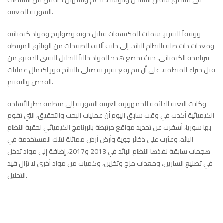
السورية المعنية.
ووفقاً للتقرير، شملت المكتشفات قنابل جوية وصواريخ ومواد كيميائية
ومعدات ذات صلة بالنظام البائد، إلى جانب آلاف الصفحات من الوثائق المرتبطة
ببرنامجه الكيميائي، حيث تخضع هذه المواد حالياً للتحليل التقني الدقيق من
قبل خبراء المنظمة، على أن يتم رفع تقرير تفصيلي بالنتائج فور اكتمال عمليات
الفحص والتقييم.
وكانت البعثة الدائمة للجمهورية العربية السورية إلى منظمة حظر الأسلحة
الكيميائية أكدت في وقت سابق اليوم أن عمليات البحث والتحقيق، التي تقوم
بها سوريا، أسفرت عن تحديد مواقع مرتبطة بالبرنامج الكيميائي لحقبة النظام
البائد، وعثرت على ذخائر جوية وأرض أرض مماثلة لتلك المستخدمة في
هجمات سابقة نفذها النظام البائد في 2013 و2017، إضافة إلى مواد تدخل
في تصنيع السارين، ومعدات مزج وتخزين، وكميات من مواد أخرى لا تزال قيد
التحليل.