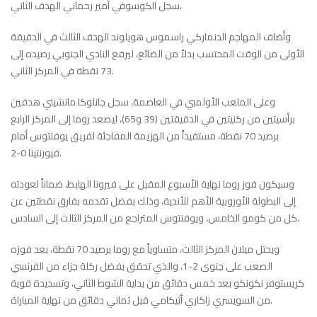
سجل الكوسوفي أمير رحماني الهدف الثاني،
وأضاف المهاجم الدنماركي راسموس هويلوند الهدف الثالث في الدقيقة
الأولى من الوقت المحتسب بدلاً من الضائع، ليرفع النادي الجنوبي رصيده إلى
73 نقطة في المركز الثاني.
وعلى الملعب الأولمبي في العاصمة، سجل جانلوكا مانشيني هدفين
برأسيتين من ركنيتين في الدقيقتين (39 و65)، ليصعد روما إلى المركز الرابع
برصيد 70 نقطة، مستفيداً من الهزيمة المفاجئة لفريق يوفنتوس أمام
فيورنتينا 0-2.
وسيكون فوز روما نهاية الأسبوع المقبل على فيرونا الهابط، ضماناً لعودته
إلى البطولة الأوروبية الأهم للأندية، وذلك بفضل تقدمه بفارق نقطتين عن
كل من كومو الخامس، ويوفنتوس المتراجع من المركز الثالث إلى السادس.
ويحتل ميلان المركز الثالث، متساوياً مع روما برصيد 70 نقطة، بعد فوزه
الصعب على جنوى 2-1، والذي تحقق بفضل ركلة جزاء من الفرنسي
كريستوفر نكونكو بعد خمس دقائق من بداية الشوط الثاني، وتسديدة قوية
من السويسري زاكاري أثيكامي قبل ثماني دقائق من نهاية المباراة.