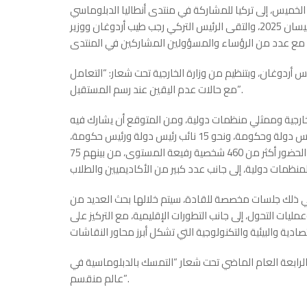
 تركيا للمشاركة في منتدى أنطاليا الدبلوماسي “ADF2026″، بدورته الخامسة. وكان
الرئيس الشرع شارك في المنتدى بدورته الرابعة في الـ 11 من نيسان 2025، والتقى الرئيس التركي رجب طيب أردوغان ووزير
س أردوغان، وبتنظيم من وزارة الخارجية تحت شعار: “التعامل
مع حالات عدم اليقين عند رسم المستقبل”.
خارجية وممثلي منظمات دولية، ومن المتوقع أن يشارك فيه
نحو 5 آلاف ضيف من أكثر من 150 دولة، بينهم ما يزيد على 20 رئيس دولة وحكومة، ونحو 15 نائب رئيس دولة ورئيس حكومة،
وأكثر من 50 وزيراً بينهم أكثر من 40 وزيراً للخارجية. كما تضم قائمة الحضور أكثر من 460 شخصية رفيعة المستوى، من بينهم 75
ن المنتدى، بما في ذلك جلسات مخصصة للقادة، سيتم خلالها بحث العديد من
يات التحول، إلى جانب التطورات الإقليمية، مع التركيز على
لوماسي بدأ عام 2021، وعقدت النسخة الرابعة العام الماضي تحت شعار “التمسك بالدبلوماسية في
عالم منقسم”.