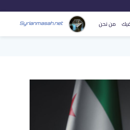
فيك
من نحن
Syrianmasah.net