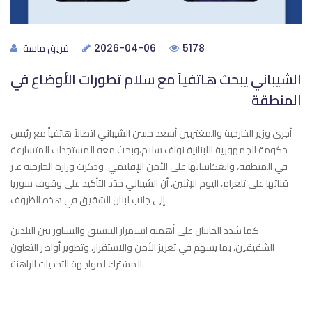
فريق ماسة
2026-04-06
5178
الشيباني يبحث هاتفياً مع سلام تطورات الأوضاع في
المنطقة
أجرى وزير الخارجية والمغتربين أسعد حسن الشيباني اتصالاً هاتفياً مع رئيس
حكومة الجمهورية اللبنانية نواف سلام،وبحث معه المستجدات المتسارعة
في المنطقة، وانعكاساتها على الأمن الإقليمي. وذكرت وزارة الخارجية عبر
قناتها على تلغرام، اليوم الإثنين، أن الشيباني جدّد التأكيد على وقوف سوريا
إلى جانب لبنان الشقيق في هذه الظروف.
كما شدد الجانبان على أهمية استمرار التنسيق والتشاور بين البلدين
الشقيقين، بما يسهم في تعزيز الأمن والاستقرار، وتطوير أواصر التعاون
المشترك لمواجهة التحديات الراهنة.