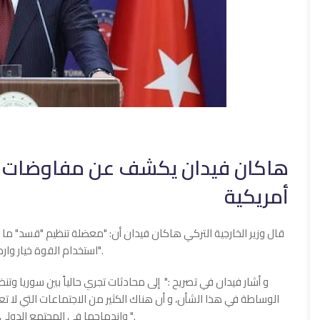
هاكان فيدان يكشف عن مفاوضات ب
أمريكية
قال وزير الخارجية التركي هاكان فيدان أن: "معضلة تنظيم "قسد" ما ت
استخدام القوة خيار وارد أمام حكومة دمشق في حال فشل المفاوضات مع قسد".
و أشار فيدان في تصريح :" إلى محادثات تجري حالياً بين سوريا وتنظي
الوساطة في هذا الشأن، و أن هناك الكثير من الاجتماعات التي لا تعلن
واندماجها في المجتمع الدولي يعدان من أبرز التطورات الإيجابية التي حصلت خلال عام ٢٠٢٥ ".