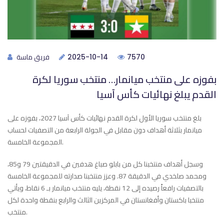
فريق ماسة
2025-10-14
7570
بفوزه على منتخب ميانمار… منتخب سوريا لكرة
القدم يبلغ نهائيات كأس آسيا
بلغ منتخب سوريا الأول لكرة القدم نهائيات كأس آسيا 2027، بفوزه على
ميانمار بثلاثة أهداف دون مقابل في الجولة الرابعة من التصفيات لحساب
المجموعة الخامسة.
وسجل أهداف منتخبنا كل من بابلو صباغ هدفين في الدقيقتين 79 و85،
ومحمد صلخدي في الدقيقة 87. وعزز منتخبنا صدارته للمجموعة الخامسة
بالتصفيات رافعاً رصيده إلى 12 نقطة، يليه منتخب ميانمار بـ 6 نقاط، ويأتي
منتخبا باكستان وأفغانستان في المركزين الثالث والرابع بنقطة واحدة لكل
منتخب.