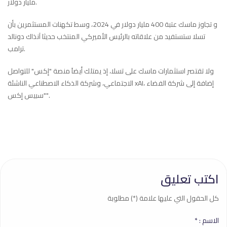
مليار دولار.
و تجاوز ماسك عتبة 400 مليار دولار في 2024، وسط تكهنات المستثمرين بأن
تسلا ستستفيد من علاقاته بالرئيس الأميركي المنتخب حديثا آنذاك دونالد
ترامب.
ولا تقتصر استثمارات ماسك على تسلا، إذ يمتلك أيضاَ منصة "إكس" للتواصل
الاجتماعي، وشركة الذكاء الاصطناعي الناشئة xAI، إضافة إلى شركة الفضاء
"سبيس إكس".
اكتب تعليق
كل الحقول التي عليها علامة (*) مطلوبة
الاسم :
*