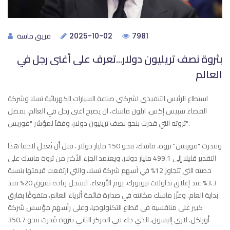
فريق ماسة
2025-10-02
7981
بثروة نصف تريليون دولار...تعرف على أغنى رجل في
العالم
استطاع الرئيس التنفيذي لشركتي صناعة السيارات الكهربائية تسلا وشركة
الفضاء سبيس إكس، ايلون ماسك، ان يصبح اغنى رجل في العالم، بفضل
ثروته التي قدرت بنحو نصف تريليون دولار، وفقاَ لمؤشر "فوربس".
وقدرت "فوربس" ثروة، ماسك، بنحو 150 مليار دولار ، قبل أن تُعدل لاحقا هذا
التقدير قليلا إلى 499.1 مليار دولار. ويعتمد الجزء الأكبر من ثروة ماسك على
حصته التي تتجاوز 12% في أسهم شركة تسلا، والتي ارتفعت قيمتها بنسبة
3.3% عند إغلاق تداولات نيويورك، يوم الأربعاء، لتسجل زيادة تفوق 20% منذ
بداية العام. وعزّز ماسك مكانته في صدارة قائمة أثرياء العالم، متفوقًا بفارق
كبير على منافسيه في قطاع التكنولوجيا، وعلى رأسهم مؤسس شركة
أوراكل، لاري إليسون، الذي جاء في المركز الثاني بثروة قُدرت بنحو 350.7