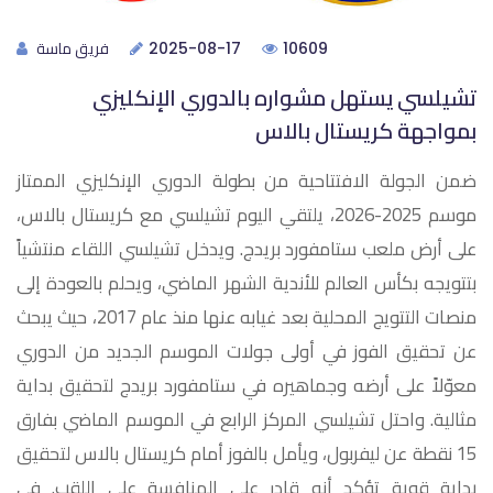
فريق ماسة
2025-08-17
10609
تشيلسي يستهل مشواره بالدوري الإنكليزي
بمواجهة كريستال بالاس
ضمن الجولة الافتتاحية من بطولة الدوري الإنكليزي الممتاز
موسم 2025-2026، يلتقي اليوم تشيلسي مع كريستال بالاس،
على أرض ملعب ستامفورد بريدج. ويدخل تشيلسي اللقاء منتشياً
بتتويجه بكأس العالم للأندية الشهر الماضي، ويحلم بالعودة إلى
منصات التتويج المحلية بعد غيابه عنها منذ عام 2017، حيث يبحث
عن تحقيق الفوز في أولى جولات الموسم الجديد من الدوري
معوّلاً على أرضه وجماهيره في ستامفورد بريدج لتحقيق بداية
مثالية. واحتل تشيلسي المركز الرابع في الموسم الماضي بفارق
15 نقطة عن ليفربول، ويأمل بالفوز أمام كريستال بالاس لتحقيق
بداية قوية تؤكد أنه قادر على المنافسة على اللقب. في