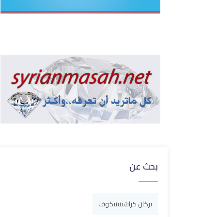
بحث عن
بركان كراشينينيكوف