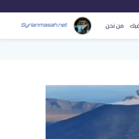
فيك
من نحن
Syrianmasah.net