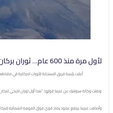
لأول مرة منذ 600 عام… ثوران بركان كراشينينيكوف في روسيا
أعلنت رئيسة فريق الاستجابة للثورات البركانية في مقاطعة
ونقلت وكالة سبوتنيك عن غيرينا قولها: “هذا أول ثوران تاريخي لبركا
وأضافت غيرينا: يرتفع عمود رماد قوي فوق الفوهة الشمالية للبركان