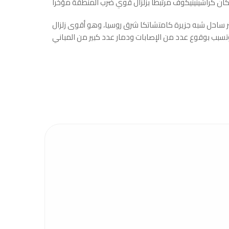
وته 8.8 درجات على مقياس ريختر ساحل شبه جزيرة كامتشاتكا شرق روسيا، وهو أقوى زلزال