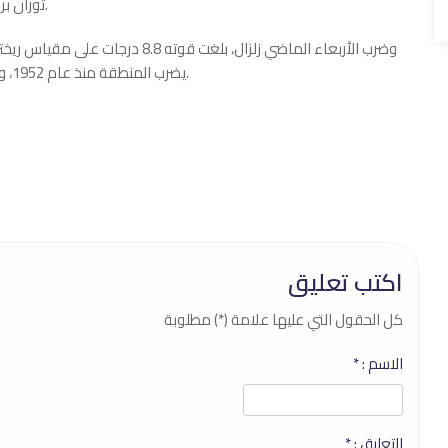
ثوران بركان كراشينينيكوف مرتبطاً بزلزال قوي ضرب المنطقة مؤخراً.
وضرب الأربعاء الماضي زلزال، بلغت ق
يضرب المنطقة منذ عام 1952، وتسبب بوقوع عدد من الإصابات ودمار عدد كبير من المباني.
اكتب تعليق
كل الحقول التي عليها علامة (*) مطلوبة
الاسم :
*
التعليق :
*