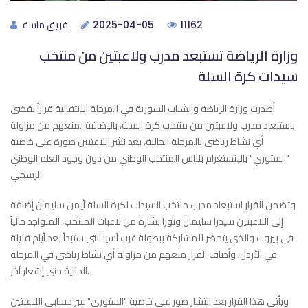
فريق ماسة
2025-04-05
11162
وزارة الرياضة تستبعد مدرب ولاعبتين من منتخب
سيدات كرة السلة
أصدرت وزارة الرياضة والشباب السورية في المرحلة الانتقالية قراراً يقضي
باستبعاد مدرب ولاعبتين من منتخب كرة السلة، بالإضافة لمنعهم من مزاولة
أي نشاط رياضي بالمرحلة الحالية، بعد نشر اللاعتبين صورة على خاصية
"الستوري" بالإنستغرام بلباس المنتخب الوطني من دون وجود العلم الوطني
الرسمي.
وتضمن القرار استبعاد مدرب منتخب السيدات لكرة السلة أيمن سليمان إضافة
إلى اللاعبتين سيدرا سليمان ونورا بشارة من لاعبات المنتخب، المتواجد حالياً
في بيروت والذي يتحضر للمشاركة ببطولة غرب آسيا التي ستبدأ بعد أيام قليلة
في الأردن. وأضاف القرار منعهم من مزاولة أي نشاط رياضي في المرحلة
الحالية حتى إشعار آخر.
ويأتي هذا القرار بعد انتشار صور على خاصية "الستوري" عبر حسابي اللاعبتين