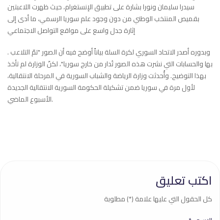
سيدرا سليمان ونورا بشارة على تطبيق الإنستغرام، حيث ظهرت اللاعبتين
بقميص المنتخب الوطني من دون وجود علم سوريا الرسمي، ما أدى إلى
إثارة جدل واسع على مواقع التواصل الاجتماعي
. وبدوره أصدر الاتحاد السوري لكرة السلة بياناً أوضح فيه أن الصور "تمّ التلاعب
بها والحسابات التي نشرت هذه الصور تُدار من خارج سوريا"، لكنّ الوزارة لم تأخذ
بهذا التوضيح. وأُحدثت وزارة الرياضة والشباب السورية في المرحلة الانتقالية،
لأول مرة في سوريا ضمن تشكيلة الحكومة السورية الانتقالية الجديدة
الأسبوع الماضي.
اكتب تعليق
كل الحقول التي عليها علامة (*) مطلوبة