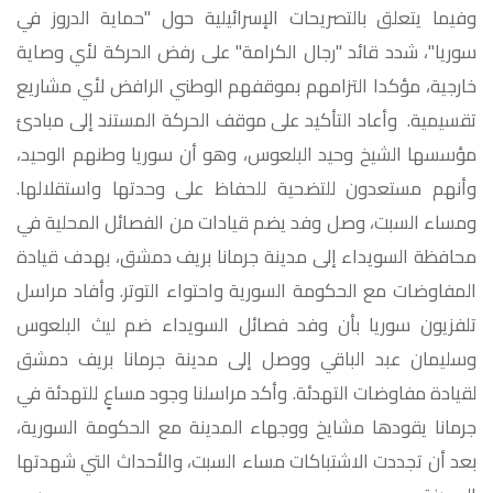
وفيما يتعلق بالتصريحات الإسرائيلية حول "حماية الدروز في
سوريا"، شدد قائد "رجال الكرامة" على رفض الحركة لأي وصاية
خارجية، مؤكدا التزامهم بموقفهم الوطني الرافض لأي مشاريع
تقسيمية. وأعاد التأكيد على موقف الحركة المستند إلى مبادئ
مؤسسها الشيخ وحيد البلعوس، وهو أن سوريا وطنهم الوحيد،
وأنهم مستعدون للتضحية للحفاظ على وحدتها واستقلالها.
ومساء السبت، وصل وفد يضم قيادات من الفصائل المحلية في
محافظة السويداء إلى مدينة جرمانا بريف دمشق، بهدف قيادة
المفاوضات مع الحكومة السورية واحتواء التوتر. وأفاد مراسل
تلفزيون سوريا بأن وفد فصائل السويداء ضم ليث البلعوس
وسليمان عبد الباقي ووصل إلى مدينة جرمانا بريف دمشق
لقيادة مفاوضات التهدئة. وأكد مراسلنا وجود مساعٍ للتهدئة في
جرمانا يقودها مشايخ ووجهاء المدينة مع الحكومة السورية،
بعد أن تجددت الاشتباكات مساء السبت، والأحداث التي شهدتها