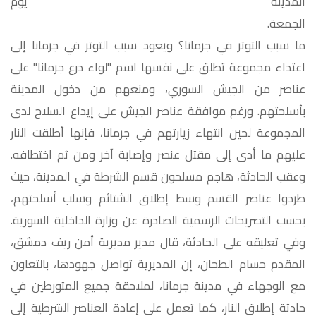
المدينة يوم
الج
ما سبب التوتر في جرمانا؟ ويعود سبب التوتر في جرمانا إلى
اعتداء مجموعة تطلق على نفسها اسم "لواء درع جرمانا" على
عناصر من الجيش السوري، ومنعهم من دخول المدينة
بأسلحتهم. ورغم موافقة عناصر الجيش على إيداع السلاح لدى
المجموعة لحين انتهاء زيارتهم في جرمانا، فإنها أطلقت النار
عليهم ما أدى إلى مقتل عنصر وإصابة آخر ومن ثم اختطافه.
وعقب الحادثة، هاجم مسلحون قسم الشرطة في المدينة، حيث
طردوا عناصر القسم وسط إطلاق الشتائم وسلب أسلحتهم،
بحسب التصريحات الرسمية الصادرة عن وزارة الداخلية السورية.
وفي تعليقه على الحادثة، قال مدير مديرية أمن ريف دمشق،
المقدم حسام الطحان، إن المديرية تواصل جهودها، بالتعاون
مع الوجهاء في مدينة جرمانا، لملاحقة جميع المتورطين في
حادثة إطلاق النار، كما تعمل على إعادة العناصر الشرطية إلى