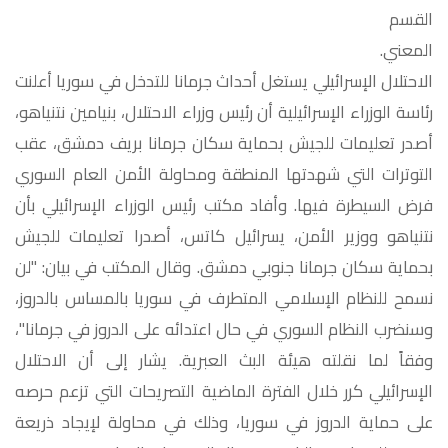
القسم
الم
الاحتلال الإسرائيلي يستغل أحداث جرمانا للتدخل في سوريا أعلنت
رئاسة الوزراء الإسرائيلية أن رئيس وزراء الاحتلال، بنيامين نتنياهو،
أصدر تعليمات للجيش بحماية سكان جرمانا بريف دمشق، عقب
التوترات التي شهدتها المنطقة ومحاولة الأمن العام السوري
فرض السيطرة فيها. وأفاد مكتب رئيس الوزراء الإسرائيلي بأن
نتنياهو ووزير الأمن، يسرائيل كاتس، أصدرا تعليمات للجيش
بحماية سكان جرمانا جنوبي دمشق. وقال المكتب في بيان: "لن
نسمح للنظام الإسلامي المتطرف في سوريا بالمساس بالدروز،
وسنضرب النظام السوري في حال اعتدائه على الدروز في جرمانا"،
وفقاً لما نقلته هيئة البث العبرية. يشار إلى أن الاحتلال
الإسرائيلي كرر خلال الفترة الماضية التصريحات التي تزعم حرصه
على حماية الدروز في سوريا، وذلك في محاولة لإيجاد ذريعة