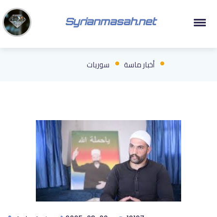
Syrianmasah.net
أخبار ماسة
سوريات