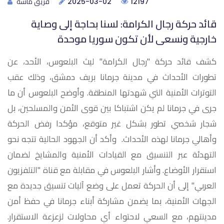
فريق ماسة
2025-03-02
12197
قائد حركة رجال الكرامة: لسنا بحاجة إلى وصاية
خارجية ونسعى لأن تكون سوريا موحدة
كشف قائد حركة "رجال الكرامة" ليث البلعوس، الأحد، عن
تطورات الأحداث في مدينة جرمانا بريف دمشق، وذلك عقب
التوترات الأمنية التي شهدتها المنطقة. وأوضح البلعوس أن ما
جرى في جرمانا لم يكن اشتباكا بين قوى الأمن والمسلحين، بل
شجار شخصي تطور بشكل غير متوقع، مؤكدا رفض الحركة
وأهالي جرمانا لهذه الأحداث. وأكد أن الجهود الحالية تتجه نحو
التهدئة عبر التنسيق مع القيادات الأمنية والمشايخ لضمان
استقرار الأوضاع. وأشار البلعوس في مقابلة مع قناة "التلفزيون
العربي" إلى أن الحركة تعمل على وضع آليات تنسيق جديدة مع
الجهات الأمنية، بما يضمن مشاركة أبناء جرمانا في حفظ أمن
مدينتهم، مع السعي لاحتواء أي محاولات لزعزعة الاستقرار.