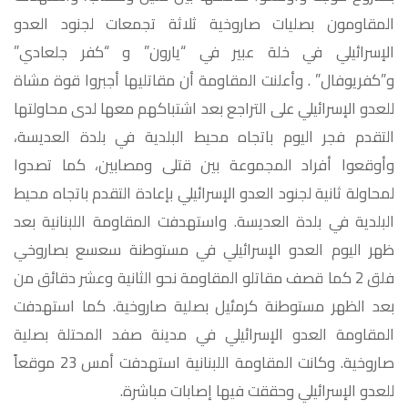
المقاومون بصليات صاروخية ثلاثة تجمعات لجنود العدو
الإسرائيلي في خلة عبير في “يارون” و “كفر جلعادي”
و”كفريوفال” . وأعلنت المقاومة أن مقاتليها أجبروا قوة مشاة
للعدو الإسرائيلي على التراجع بعد اشتباكهم معها لدى محاولتها
التقدم فجر اليوم باتجاه محيط البلدية في بلدة العديسة،
وأوقعوا أفراد المجموعة بين قتلى ومصابين، كما تصدوا
لمحاولة ثانية لجنود العدو الإسرائيلي بإعادة التقدم باتجاه محيط
البلدية في بلدة العديسة. واستهدفت المقاومة اللبنانية بعد
ظهر اليوم العدو الإسرائيلي في مستوطنة سعسع بصاروخي
فلق 2 كما قصف مقاتلو المقاومة نحو الثانية وعشر دقائق من
بعد الظهر مستوطنة كرمئيل بصلية صاروخية. كما استهدفت
المقاومة العدو الإسرائيلي في ‏مدينة ‏صفد المحتلة بصلية
صاروخية. وكانت المقاومة اللبنانية استهدفت أمس 23 موقعاً
للعدو الإسرائيلي وحققت فيها إصابات مباشرة.