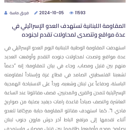
فريق ماسة
2024-10-05
11593
المقاومة اللبنانية تستهدف العدو الإسرائيلي في
عدة مواقع وتتصدى لمحاولات تقدم لجنوده
استهدفت المقاومة الوطنية اللبنانية اليوم العدو الإسرائيلي في
عدة مواقع وتصدت لمحاولات جنوده التقدم وأوقعت العديد
منهم بين قتيل ومصاب. وجاء في بيان للمقاومة: إنه “دعماً
لشعبنا الفلسطيني الصامد في قطاع غزة وإسناداً لمقاومته
الباسلة، ودفاعاً عن ‏لبنان وشعبه، ورداً على الاستباحة الهمجية
الإسرائيلية للمدن والقرى والمدنيين، قصف ‏مقاتلونا عند الساعة
العاشرة والنصف صباحاً قاعدة ‏رامات ديفيد ‏بصلية من صواريخ
فادي 1”. كما استهدف مقاتلو المقاومة دبابة ميركافا للعدو
أثناء تقدمها إلى مرتفع الباط آخر حرش مارون جنوب لبنان
بصاروخ موجه وأوقعوا طاقمها بين قتيل ومصاب، واستهدف