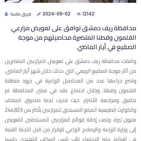
فريق ماسة
2024-09-02
12142
محافظة ريف دمشق توافق على تعويض مزارعي
القلمون وقطنا المتضررة محاصيلهم من موجة
الصقيع في أيار الماضي
وافقت محافظة ريف دمشق على تعويض المزارعين المتضررين
من آثار موجة الصقيع الربيعي التي حدثت خلال شهر أيار الماضي،
وتضرر جراءها عدد من المحاصيل الزراعية في جرود منطقة
القلمون وقطنا. وخلال اجتماع عقد في مبنى المحافظة تم
تدقيق ومراجعة الأضرار، حيث قدرت لجنة صندوق الجفاف
والكوارث الطبيعية المبلغ المستحق للمزارعين بأكثر من 244.823
مليون ليرة، وتمت إحالة قوائم المزارعين المستحقين التعويض
إلى وزارة الزراعة والإصلاح الزراعي للإقرار من قبل اللجنة الفنية
في الوزارة. حضر الاجتماع نائب رئيس المكتب التنفيذي جاسم