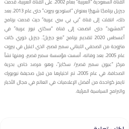
القناة السعودية “العربية” بعام 2002. على القناة العربية، قدمت
جيزيل برنامجًا شهيرًا بعنوان “استوديو بيروت” حتى عام 2013. بعد
ذلك، انتقلت إلى قناة “بي بي سي عربية” حيث قدمت برنامج
“المشهد” حتى انضمت إلى قناة “سكاي نيوز عربية” في
أغسطس 2020 لتقديم برنامج “مع جيزيل”. جيزيل خوري كانت
متزوجة من الصحفي اللبناني سمير قصير، الذي اغتيل في بيروت
عام 2005. بعد وفاته، أسست مؤسسة سمير قصير، ومنها نشأ
مركز “عيون سمير قصير/ سكايز”، وهو مرصد خاص بحرية
الصحافة. في عام 2005، تم اختيارها من قبل صحيفة نيويورك
تايمز كواحدة من أفضل الإعلاميات في العالم في مجال الأخبار
والبرامج السياسية المرئية.