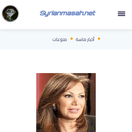
Syrianmasah.net
أخبار ماسة
منوعات