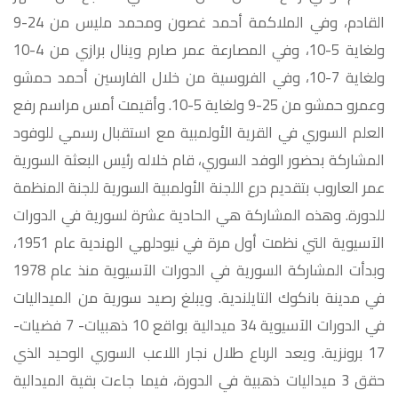
القادم، وفي الملاكمة أحمد غصون ومحمد مليس من 24-9
ولغاية 5-10، وفي المصارعة عمر صارم وينال برازي من 4-10
ولغاية 7-10، وفي الفروسية من خلال الفارسين أحمد حمشو
وعمرو حمشو من 25-9 ولغاية 5-10. وأقيمت أمس مراسم رفع
العلم السوري في القرية الأولمبية مع استقبال رسمي للوفود
المشاركة بحضور الوفد السوري، قام خلاله رئيس البعثة السورية
عمر العاروب بتقديم درع اللجنة الأولمبية السورية للجنة المنظمة
للدورة. وهذه المشاركة هي الحادية عشرة لسورية في الدورات
الآسيوية التي نظمت أول مرة في نيودلهي الهندية عام 1951،
وبدأت المشاركة السورية في الدورات الآسيوية منذ عام 1978
في مدينة بانكوك التايلندية. ويبلغ رصيد سورية من الميداليات
في الدورات الآسيوية 34 ميدالية بواقع 10 ذهبيات- 7 فضيات-
17 برونزية. ويعد الرباع طلال نجار اللاعب السوري الوحيد الذي
حقق 3 ميداليات ذهبية في الدورة، فيما جاءت بقية الميدالية