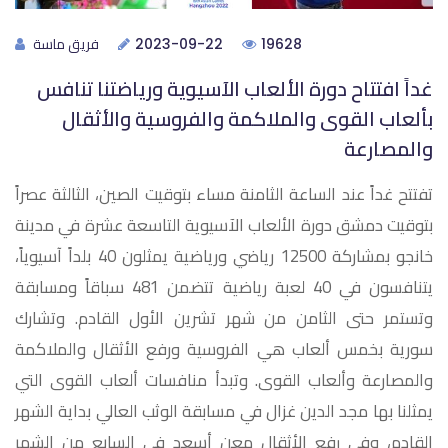
فريق ماسة
2023-09-22
19628
غداً افتتاح دورة الألعاب الآسيوية ورياضتنا تنافس
بألعاب القوى والملاكمة والفروسية والأثقال
والمصارعة
تفتتح غداً عند الساعة الثامنة مساء بتوقيت الصين، الثالثة عصراً
بتوقيت دمشق دورة الألعاب الآسيوية التاسعة عشرة في مدينة
خانجو بمشاركة 12500 رياضي ورياضية يمثلون 40 بلداً آسيوياً،
يتنافسون في 40 لعبة رياضية تتضمن 481 سباقاً ومسابقة
وتستمر حتى الثامن من شهر تشرين الأول القادم. وتشارك
سورية بخمس ألعاب هي الفروسية ورفع الأثقال والملاكمة
والمصارعة وألعاب القوى. وتبدأ منافسات ألعاب القوى التي
يمثلنا بها مجد الدين غزال في مسابقة الوثب العالي بداية الشهر
القادم، وفي رفع الأثقال معن أسعد في السابع من الشهر