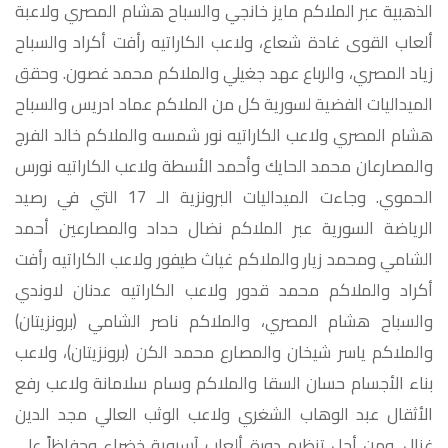
الذهبية عبر الملاكم مايز خانجي والسباح هشام المصري ولاعبة
ألعاب القوى غادة شعاع، ولاعب الكاراتيه رأفت أكراد والسباح
زياد المصري، والرباع عهد جغيلي والملاكم محمد غصون. وحقق
الميداليات الفضية لسورية كل من الملاكم عماد ادريس والسباح
هشام المصري ولاعب الكاراتيه نور شمسه والملاكم خالد الفرج
والمصارعان محمد الحايك وأحمد الأسطة ولاعب الكاراتيه نورس
الحموي. وجاءت الميداليات البرونزية الـ 17 التي في رصيد
الرياضة السورية عبر الملاكم نضال حداد والمصارعين أحمد
الشامي ومحمد زيار والملاكم غياث طيفور ولاعب الكاراتيه رأفت
أكراد والملاكم محمد قدور ولاعب الكاراتيه عدنان لاوندي
والسباح هشام المصري، والملاكم ناصر الشامي (برونزيتان)
والملاكم ياسر شيخان والمصارع محمد الكن (برونزيتان)، ولاعب
بناء الأجسام حسان السقا والملاكم وسام سلامانة ولاعب رفع
الأثقال عبد الوهاب الشغري ولاعب الوثب العالي مجد الدين
غزال. ومن أجل تنظيم دورة ألعاب آسيوية خضراء وحفاظاً على