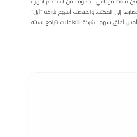
رير أفادت بأن الصين منعت موظفي الحكومة من استخدام أجهزة
حضارها إلى المكتب. وانخفضت أسهم شركة "آبل"
ليومين الماضيين. وأمس أغلق سهم الشركة التعاملات بتراجع نسبته