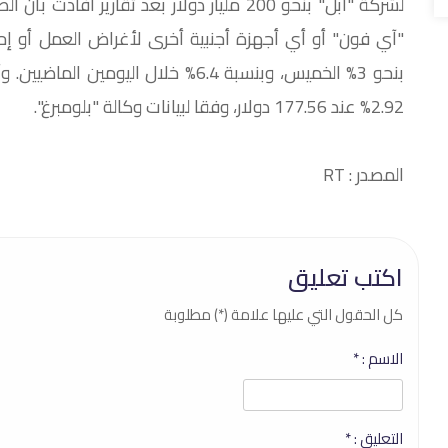
لشركة "آبل" بنحو 200 مليار دولار بعد تقا
"آي فون" أو أي أجهزة أجنبية أخرى لأغراض العمل أو إ
بنحو 3% الخميس، وبنسبة 6.4% خلال ا
2.92% عند 177.56 دولار، وفقا لبيانات وكالة "بلومبرغ".
المصدر : RT
اكتب تعليق
كل الحقول التي عليها علامة (*) مطلوبة
الاسم :
*
التعليق :
*