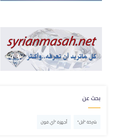
بحث عن
شركة "آبل"
أجهزة "آي فون