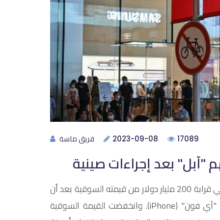
فريق ماسة
2023-09-08
17089
تراجع سهم شركة "آبل" وخسر عملاق الإلكترونيات الأمريكي قرابة 200 مليار دولار من قيمته السوقية بعد أن
حظرت بكين على المسؤولين الحكوميين استخدام أجهزة "آي فون" (iPhone). وانخفضت القيمة السوقية