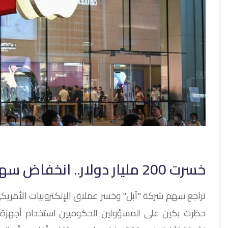
خسرت 200 مليار دولار.. انخفاض سهم "آبل" بعد إجراءات صينية