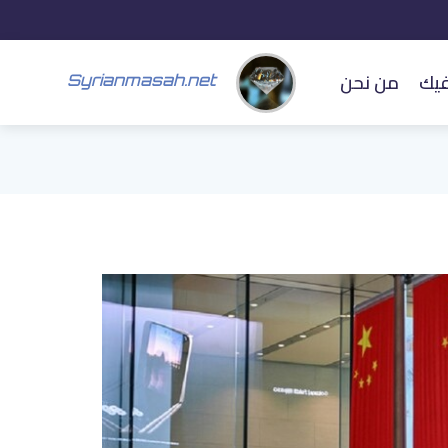
فيك
من نحن
Syrianmasah.net