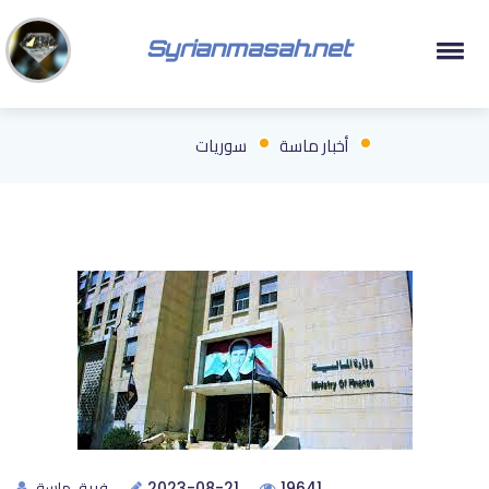
Syrianmasah.net
أخبار ماسة
سوريات
فريق ماسة
2023-08-21
19641