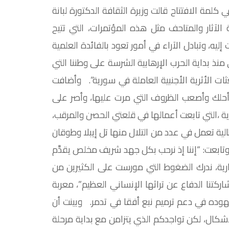
كلمة الافتتاح قالت وزيرة الثقافة الدكتورة لبانة
لآثار والمتاحف مثل هذه المؤتمرات، التي تتيح
يه، وتبادل الآراء في أمور تعود بالفائدة العلمية
 منذ بداية الحرب الإرهابية الشرسة على وطننا التي
ات الأثرية الأجنبية العاملة في سورية”. وأضافت
أحلك وأصعب الظروف التي مرت عليها، وأصر على
رية ،التي تابعت أعمالها في قلعتي الحصن والمرقب،
وهناك خمس بعثات إيطالية تعمل في عدد من التلال منها تل إيبلا وطوقان
عت: “إننا إذ نرحب بكل جهد شريف مخلص يقدَّم
ارية، ندرك الضغوط التي مورست على الكثيرين من
كتنا الدفاع عن تراثها الإنساني العظيم”، معربة
ه في دعم ترميم نبع أفقا في تدمر. وبينت أن
أشكال، لكن تواجدكم الذي يتزامن مع بداية مرحلة