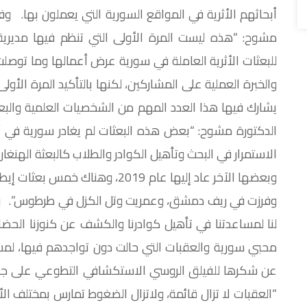
أبحاثهم الأثرية في المواقع السورية التي يعملون بها. وفي 
مشوح: “هذه ليست المرة الأولى التي تنظم فيها مديرية ا
للبعثات الأثرية العاملة في سورية عرض أعمالها وما توصلت إل
والخبرة العملية على المشاركين، لكنها بالتأكيد المرة الأولى
يشارك فيها هذا العدد المهم من الشخصيات العلمية والبعث
الدكتورة مشوح: “بعض هذه البعثات لم يغادر سورية في 
الاستمرار في البحث وتأهيل الكوادر والطلاب كالبعثة الهنغا
وبعضها الآخر عاد إليها عام 2019، 
وفرزت في ريف دمشق، وعمريت وتل الكزل في طرطوس”. وتاب
لنا لمساعدتنا في تأهيل كوادرنا والكشف عن كنوزنا الحض
محبي سورية والعقبات التي حالت دون تواجدهم فيها، لمشار
عن شكرها للفيلق الروسي الاستكشافي التطوعي على جهود
“العقبات لا تزال قائمة، ولاتزال الضغوط تمارس بمختلف ال