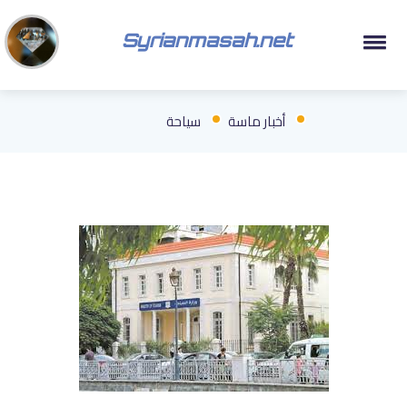
Syrianmasah.net
أخبار ماسة
سياحة