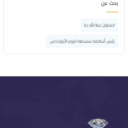
بحث عن
المطران عطا الله حنا
رئيس أساقفة سبسطية للروم الأرثوذكس