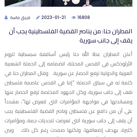
فريق ماسة
2023-01-21
16808
المطران حنا: من يناصر القضية الفلسطينية يجب أن
يقف إلى جانب سورية
أعلن المطران عطا الله حنا رئيس أساقفة سبسطية للروم
الأرثوذكس في القدس المحتلة، انضمامه إلى الحملة الشعبية
العربية والدولية لرفع الحصار عن سورية. وقال المطران حنا في
كلمة له في سياق الحملة: “إننا في القدس عاصمة فلسطين
نقف إلى جانب سورية، وكل الجهود المخلصة لرفع الحصار عنها
ومساندتها في مواجهة المؤامرات التي تتعرض لها”، مشدداً
على أن من دافع عن فلسطين وناصر القضية الفلسطينية يجب
أن يقف إلى جانب سورية التي تعرضت لتحديات جمة، ومؤامرات
كثيرة، بهدف إضعافها، ولكنها صمدت رغم كل ذلك. وبين