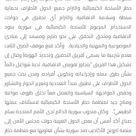
حظر الأسلحة الكيميائية والتزام جميع الدول الأطراف بحماية
سلطة وسلامة الاتفاقية والتزام أي تحقيق في حوادث
الاستخدام المزعوم للأسلحة الكيميائية في سورية ببنود
الاتفاقية وملحق التحقق على نحو صارم ومستند إلى مبادئ
الموضوعية والمهنية والحيادية. وأكد قنغ موقف الصين الثابت
بعدم شرعية ما يسمى (فريق التحقيق وتحديد الهوية) وقال إن
تشكيل هذا الفريق “يتجاوز تفويض الاتفاقية، لدينا شواغل دائماً
بشأن طرق عمله وإجراءاته وتكوين أفراده، ونحن نحث جميع
الدول الأطراف على تطبيق مبدأ التعددية وتعزيز الحوار والتشاور
وخفض المواجهة السياسية والعمل معاً لخلق ظروف مواتية
ومناخ جيد لمنظمة حظر الأسلحة الكيميائية لاستئناف عملها
الطبيعي”. وكان مندوب سورية الدائم لدى الأمم المتحدة بسام
صباغ أكد أمس أن بعض الدول الغربية حولت مجلس الأمن إلى
منصة لترويج الأكاذيب ضد سورية بشأن تعاونها مع منظمة حظر