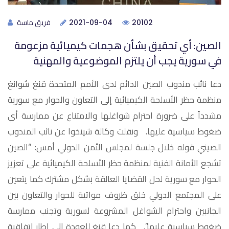
فريق ماسة
2021-09-04
20102
الصين: أي تحقيق بشأن هجمات كيميائية مزعومة
في سورية يجب أن يلتزم الموضوعية والمهنية
دعا نائب مندوب الصين الدائم لدى الأمم المتحدة قنغ شوانغ
منظمة حظر الأسلحة الكيميائية إلى التعاون والحوار مع سورية
مشدداً على ضرورة احترام شواغلها والامتناع عن ممارسة أي
ضغوط سياسية عليها. ونقلت وكالة شينخوا عن نائب المندوب
الصيني قوله خلال جلسة لمجلس الأمن الدولي أمس: “الصين
تشجع الأمانة الفنية لمنظمة حظر الأسلحة الكيميائية على تعزيز
الحوار مع سورية لحل القضايا العالقة بشكل مشترك كما يتعين
على المجتمع الدولي خلق ظروف مواتية للحوار والتعاون بين
الجانبين واحترام الشواغل المشروعة لسورية وتجنب ممارسة
ضغوط سياسية عليها”. كما دعا قنغ للعودة إلى إطار اتفاقية