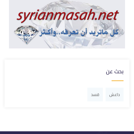
بحث عن
داعش
قسد