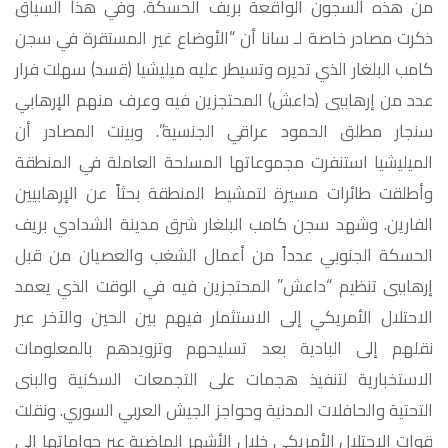
من هذه السجون الواقعة بريف الحسكة. وفي هذا السياق
ذكرت مصادر خاصة لـ سانا أن “الأوضاع غير المستقرة في سجن
كامب البلغار الذي تديره وتسيطر عليه ميليشيا (قسد) سهلت فرار
عدد من إرهابيي (داعش) المحتجزين فيه وعرف منهم الإرهابي
سنجار مطلق الحمود عراقي الجنسية”. وبينت المصادر أن
الميليشيا استنفرت مجموعاتها المسلحة العاملة في المنطقة
وأطلقت طائرات مسيرة لتمشيط المنطقة بحثاً عن الإرهابيين
الفارين. وشهد سجن كامب البلغار شرق مدينة الشدادي بريف
الحسكة الجنوبي عدداً من أعمال الشغب والعصيان من قبل
إرهابيي تنظيم “داعش” المحتجزين فيه في الوقت الذي يعمد
الاحتلال الأمريكي إلى الاستثمار فيهم بين الحين والآخر عبر
نقلهم إلى البادية بعد تسليحهم وتزويدهم بالمعلومات
الاستخبارية لتنفيذ هجمات على التجمعات السكنية والبنى
التحتية والحافلات المدنية وحواجز الجيش العربي السوري. ونقلت
قوات الاحتلال الأمريكي خلال الأشهر الماضية عبر حواماتها إلى