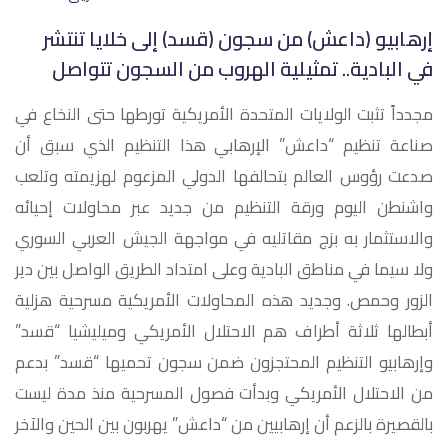
إرهابيو (داعش) من سجون (قسد) إلى خلايا تنتشر
في البادية.. تمثيلية الهروب من السجون تتواصل
مجدداً تثبت الولايات المتحدة الأمريكية تورطها حتى النخاع في
صناعة تنظيم “داعش” الإرهابي هذا التنظيم الذي سبق أن
صدعت رؤوس العالم بتحالفها الدولي المزعوم لهزيمته وتلعب
واشنطن اليوم ورقة التنظيم من جديد عبر محاولات إحيائه
والاستثمار به بزج مقاتليه في مواجهة الجيش العربي السوري
ولا سيما في مناطق البادية وعلى امتداد الطريق الواصل بين دير
الزور وحمص. وجديد هذه المحاولات الأمريكية مسرحية هزلية
أبطالها ثلاثة أطراف هم الاحتلال الأمريكي وميليشيا “قسد”
وإرهابيو التنظيم المحتجزون ضمن سجون تحميها “قسد” بدعم
من الاحتلال الأمريكي وبدأت فصول المسرحية منذ مدة ليست
بالقصيرة بالزعم أن إرهابيين من “داعش” يهربون بين الحين والآخر