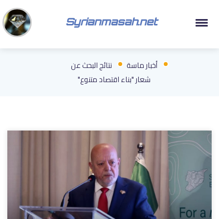
Syrianmasah.net
أخبار ماسة
نتائج البحث عن
شعار "بناء اقتصاد متنوع"