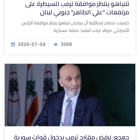
نتنياهو ينتظر موافقة ترمب للسيطرة على
مرتفعات "علي الطاهر" جنوبي لبنان
كشفت مصادر إسرائيلية أن بنيامين نتنياهو ينتظر موافقة الرئيس
الأميركي دونالد ترمب لتنفيذ عملية عسكرية
2026-07-04
3068
جعجع: نرفض مقترح ترمب بدخول قوات سورية